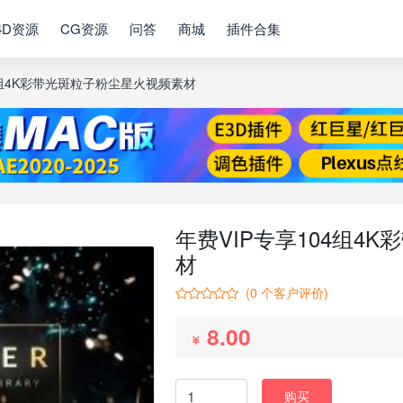
4D资源
CG资源
问答
商城
插件合集
4组4K彩带光斑粒子粉尘星火视频素材
年费VIP专享104组4
材
(
0
个客户评价)
8.00
购买