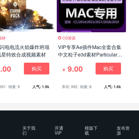
素材
CG资源
个闪电电流火焰爆炸坍塌
VIP专享Ae插件Mac全套合集
流星特效合成视频素材
中文粒子e3d素材Particular磨
皮瘦脸降噪变速
.00
9.00
购买
购买
991
销量: 9
人气: 1.9k
库存: 992
销量: 8
人气: 1.6k
关于我
开通
模版下
发布资
们
VIP
载
源