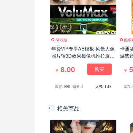
AE模版
配乐
年费VIP专享AE模板-风景人像
卡通
照片转3D效果摄像机推拉旋转
游戏
景深动画 VoluMax Pro (更新
8.00
5
购买
到V5.2)
库存: 998
销量: 2
人气: 1.5k
库存: 
相关商品