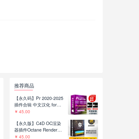
推荐商品
【永久码】Pr 2020-2025
插件合辑 中文汉化 for
Mac苹果系统平面跟踪降
45.00
噪光效抠像调色基本图形
【永久版】C4D OC渲染
红巨人系列等插件一键安
器插件Octane Render
装包
2022.1 R8一键安装版支持
45.00