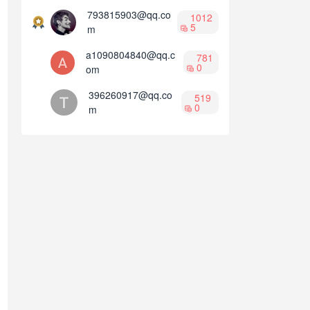
793815903@qq.co
1012
5
m
a1090804840@qq.c
781
0
om
396260917@qq.co
519
0
m