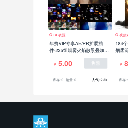
CG资源
视频
年费VIP专享AE/PR扩展插
184
件-225组烟雾火焰散景叠加视
烟雾
频素材Luts调色预设转场
5.00
8
售罄
库存: 0
销量: 0
人气: 2.3k
库存: 