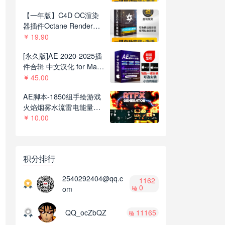
C4D R21-2023
【一年版】C4D OC渲染
器插件Octane Render
2022.1R8一键安装版支持
19.90
C4D R21-2023
[永久版]AE 2020-2025插
件合辑 中文汉化 for Mac
苹果系统三维模型光效粒
45.00
子调色抠像等插件一键安
AE脚本-1850组手绘游戏
装包
火焰烟雾水流雷电能量MG
动画+通道视频素材
10.00
V2.8.1
积分排行
2540292404@qq.c
1162
0
om
QQ_ocZbQZ
11165