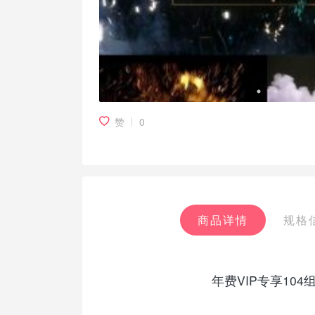
赞
0
商品详情
规格
年费VIP专享10