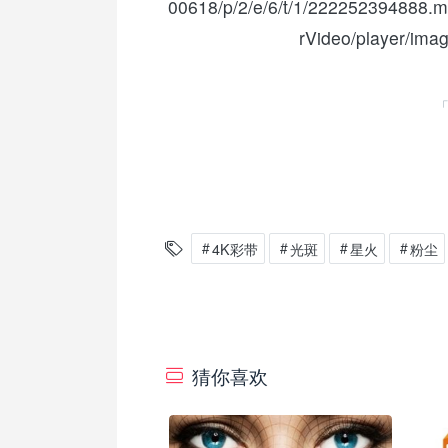
00618/p/2/e/6/t/1/222252394888.m
rVideo/player/ima
4K彩带
光斑
星火
粉尘
猜你喜欢