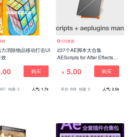
素材
CG资源
活力消除物品移动打击UI
237个AE脚本大合集
音效
AEScripts for After Effects
August 2018
.00
5.00
购买
购买
997
销量: 3
人气: 1.7k
库存: 998
销量: 0
人气: 2.5k