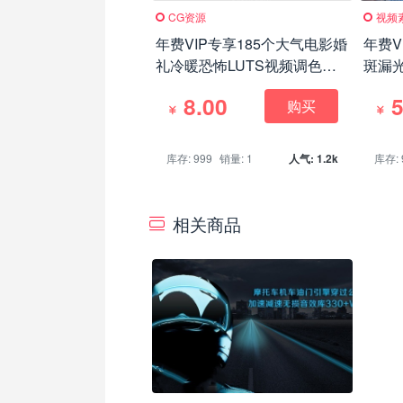
CG资源
视频
年费VIP专享185个大气电影婚
年费V
礼冷暖恐怖LUTS视频调色预
斑漏
设(AE/Pr/FCPX/达芬奇/PS等)
8.00
5
购买
库存: 999
销量: 1
人气: 1.2k
库存: 
相关商品