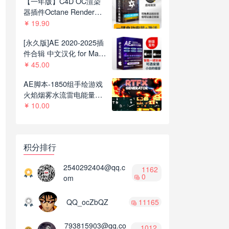
【一年版】C4D OC渲染
器插件Octane Render
2022.1R8一键安装版支持
19.90
C4D R21-2023
[永久版]AE 2020-2025插
件合辑 中文汉化 for Mac
苹果系统三维模型光效粒
45.00
子调色抠像等插件一键安
AE脚本-1850组手绘游戏
装包
火焰烟雾水流雷电能量MG
动画+通道视频素材
10.00
V2.8.1
积分排行
2540292404@qq.c
1162
0
om
QQ_ocZbQZ
11165
793815903@qq.co
1012