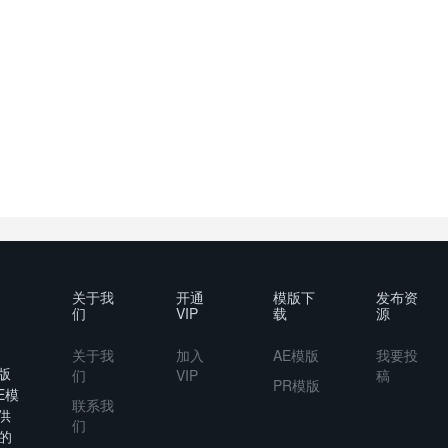
关于我
开通
模版下
发布资
们
VIP
载
源
关于我
加入
AE模版
我要投
版
们
VIP
稿
PR模版
E模
联系我
供
们
的