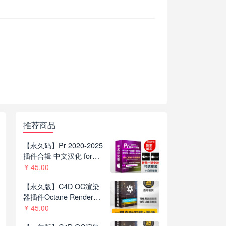
推荐商品
【永久码】Pr 2020-2025
插件合辑 中文汉化 for
Mac苹果系统平面跟踪降
45.00
噪光效抠像调色基本图形
【永久版】C4D OC渲染
红巨人系列等插件一键安
器插件Octane Render
装包
2022.1 R8一键安装版支持
45.00
C4D R21-2023