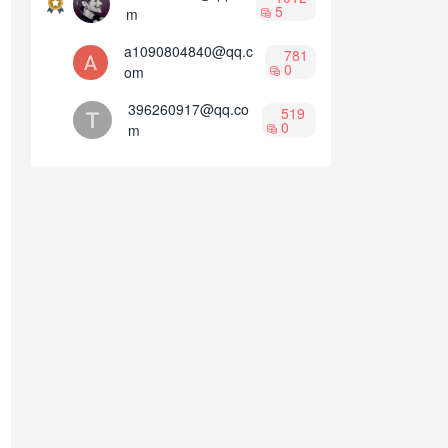
5
m
a1090804840@qq.c
781
0
om
396260917@qq.co
519
0
m