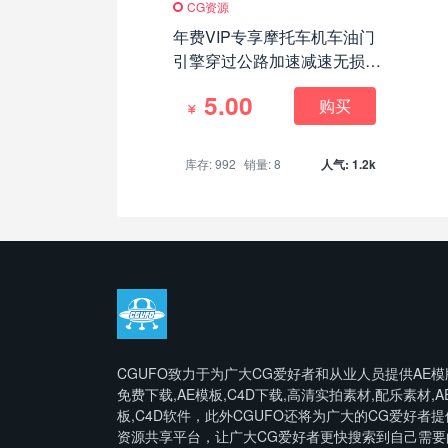
CG资源
年费VIP专享摩托车机车油门
引擎穿过公路加速减速无损音
效库330+Wav
5.00
购买
库存: 992
销量: 8
人气: 1.2k
CGUFO致力于为广大CG爱好者和从业人员提供AE模
免费下载,AE模板,C4D下载,高清实拍素材,配乐素材,A
板,C4D软件，此外CGUFO还将为广大的CG爱好者提
资源共享平台，让广大CG爱好者更快搜索到自己需要