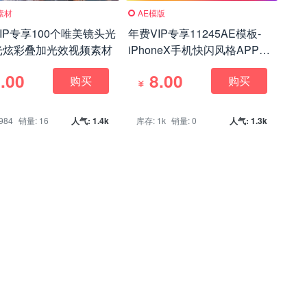
素材
AE模版
IP专享100个唯美镜头光
年费VIP专享11245AE模板-
光炫彩叠加光效视频素材
iPhoneX手机快闪风格APP展
示动画片头，App Promo
.00
8.00
购买
购买
Stomp – Phone X
984
销量: 16
人气: 1.4k
库存: 1k
销量: 0
人气: 1.3k