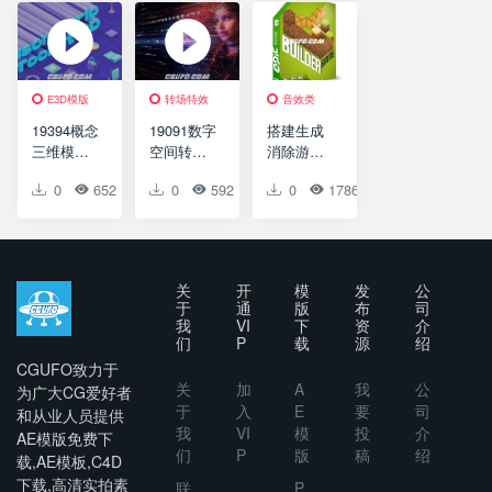
Reveal
ency –
Logo ID
Marketplac
Scene
e &
Situation
Business
Corporate
Instagram
E3D模版
转场特效
音效类
Post
19394概念
19091数字
搭建生成
三维模型
空间转场
消除游戏
元素包AE
效果AE模
音效
0
652
0
0
0
592
0
0
0
1786
1
0
模板
板Digital
Isometric
Transitions
Toolkit 3D
and Short
Intro
关
开
模
发
公
于
通
版
布
司
我
VI
下
资
介
们
P
载
源
绍
CGUFO致力于
关
加
A
我
公
为广大CG爱好者
于
入
E
要
司
和从业人员提供
我
VI
模
投
介
AE模版免费下
们
P
版
稿
绍
载,AE模板,C4D
下载,高清实拍素
联
P