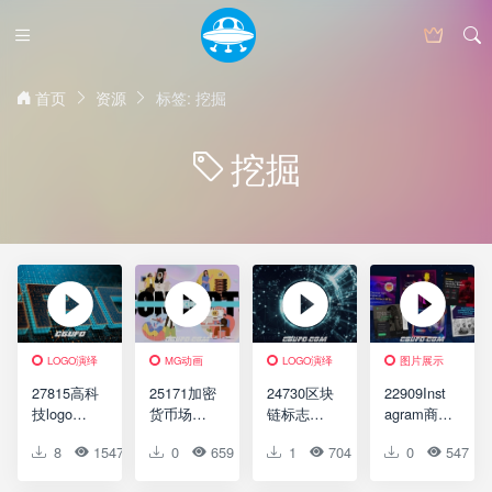
首页
资源
标签: 挖掘
挖掘
LOGO演绎
MG动画
LOGO演绎
图片展示
27815高科
25171加密
24730区块
22909Inst
技logo演
货币场景
链标志标
agram商业
绎动画AE
情况MG动
识演绎AE
市场动态
8
1547
0
0
0
659
0
1
0
704
0
0
0
547
模版Hi-
画AE模板
模板
演示AE模
Tech Logo
Cryptocurr
Blockchain
板