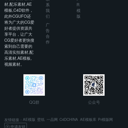
材,配乐素材,AE
系
R
模板,C4D软件，
我
模
此外CGUFO还
们
版
将为广大的CG爱
广
好者提供资源共
告
享平台，让广大
合
CG爱好者更快搜
作
索到自己需要的
高清实拍素材,配
乐素材,AE模板,
视频素材。
QQ群
公众号
AE模版
壁纸
一品网
C4DCHINA
AE模板库
Pr模版网
友情链接：
申请友链