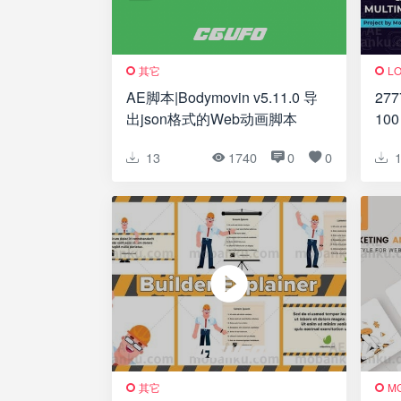
其它
L
AE脚本|Bodymovin v5.11.0 导
27
出json格式的Web动画脚本
100
Mul
13
1740
0
0
其它
M