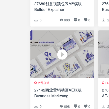
27689创意视频包装AE模版
27
Builder Explainer
Bus
– F
0
668
0
0
产品促销
L
27142商业营销动画AE模板
27
Business Marketing
AE模
Animations – Flat Concept
0
698
0
0