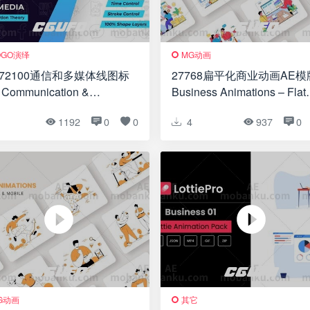
OGO演绎
MG动画
772100通信和多媒体线图标
27768扁平化商业动画AE模
 Communication &
Business Animations – Flat
timedia Line Icons
Concept
1
1192
0
0
4
937
0
G动画
其它