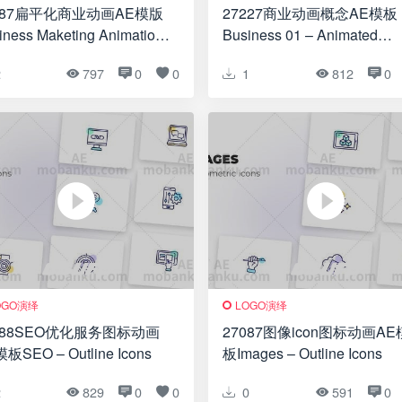
687扁平化商业动画AE模版
27227商业动画概念AE模板
iness Maketing Animations
Business 01 – Animated
lat Concept
Concepts
2
797
0
0
1
812
0
OGO演绎
LOGO演绎
088SEO优化服务图标动画
27087图像icon图标动画AE
板SEO – Оutline Icons
板Images – Оutline Icons
2
829
0
0
0
591
0