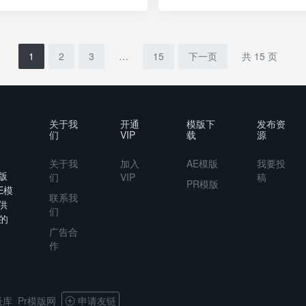
1
2
3
…
15
下一页
共 15 页
关于我
开通
模版下
发布资
们
VIP
载
源
关于我
加入
AE模版
我要投
版
们
VIP
稿
PR模版
E模
联系我
供
们
的
广告合
作
板库
Pr模版网
申请友链