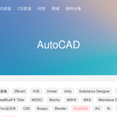
4D资源
CG资源
问答
商城
插件合集
AutoCAD
影摄像
ZBrush
VUE
Unreal
Unity
Substance Designer
ewBlueFX Titler
MODO
Mocha
MAYA
MAX
Marvelous D
Vinci达芬奇
C4D
Boujou
Blender
AutoCAD
AU
Ai