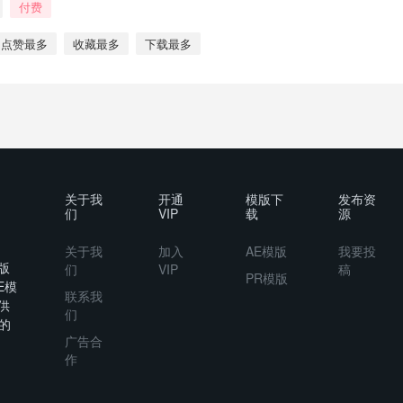
付费
点赞最多
收藏最多
下载最多
关于我
开通
模版下
发布资
们
VIP
载
源
关于我
加入
AE模版
我要投
版
们
VIP
稿
PR模版
E模
联系我
供
们
的
广告合
作