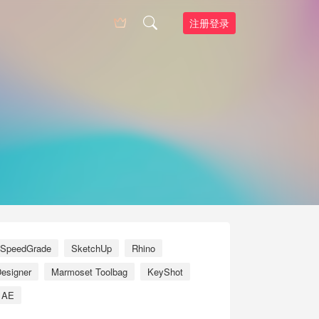
注册登录
SpeedGrade
SketchUp
Rhino
esigner
Marmoset Toolbag
KeyShot
AE