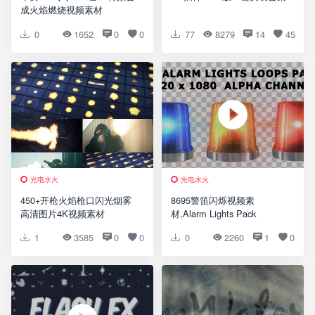
成火焰燃烧视频素材
0
1652
0
0
77
8279
14
45
光电水火
光电水火
450+开枪火焰枪口闪光烟雾
8695警笛闪烁视频素
高清图片4K视频素材
材,Alarm Lights Pack
1
3585
0
0
0
2260
1
0