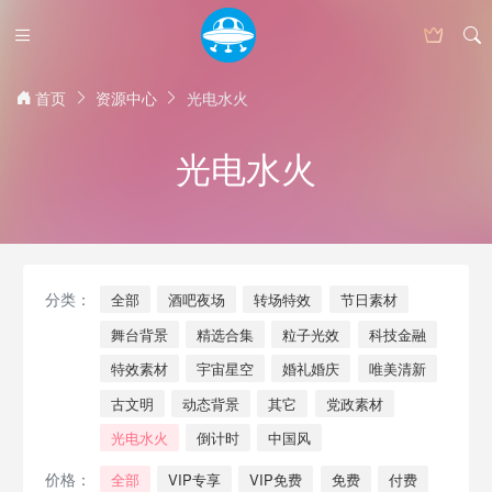
首页
资源中心
光电水火
光电水火
分类：
全部
酒吧夜场
转场特效
节日素材
舞台背景
精选合集
粒子光效
科技金融
特效素材
宇宙星空
婚礼婚庆
唯美清新
古文明
动态背景
其它
党政素材
光电水火
倒计时
中国风
价格：
全部
VIP专享
VIP免费
免费
付费