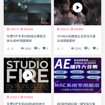
光电水火
精选合集
光电水火
特效素材
年费VIP专享53组镜头耀斑光
10149火焰燃烧企业宣传元素
效合成4K视频素材
合成视频素材
0
2063
4
0
1
2300
0
0
光电水火
特效素材
年费VIP专享203组4K特效合
AE插件MAC版一键安装合集