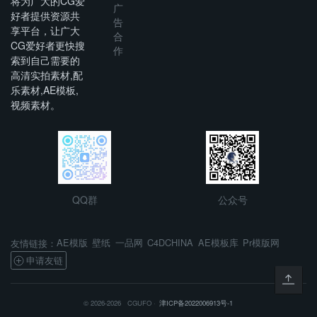
将为广大的CG爱
广
好者提供资源共
告
享平台，让广大
合
CG爱好者更快搜
作
索到自己需要的
高清实拍素材,配
乐素材,AE模板,
视频素材。
QQ群
公众号
AE模版
壁纸
一品网
C4DCHINA
AE模板库
Pr模版网
友情链接：
申请友链
© 2026-2026 CGUFO ·
津ICP备2022006913号-1