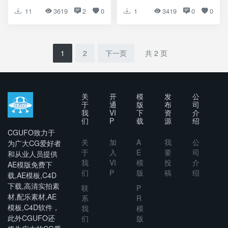
128 Organic 2K Fire
11
3619
2
0
1
3419
0
0
Elements
1
2
下一页
共 2 页
关
开
模
发
公
于
通
版
布
司
我
VI
下
资
介
们
P
载
源
绍
CGUFO致力于
关
加
A
我
公
为广大CG爱好者
于
入
E
要
司
和从业人员提供
我
VI
模
投
介
AE模版免费下
们
P
版
稿
绍
载,AE模板,C4D
下载,高清实拍素
联
P
材,配乐素材,AE
系
R
模板,C4D软件，
我
模
此外CGUFO还
们
版