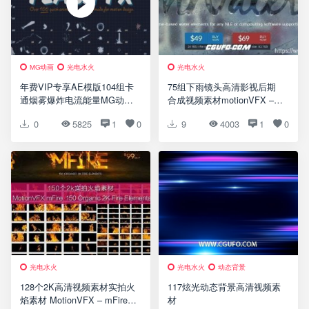
MG动画
光电水火
光电水火
年费VIP专享AE模版104组卡
75组下雨镜头高清影视后期
通烟雾爆炸电流能量MG动画
合成视频素材motionVFX –
图形元素V2+视频素材
mWater: 75 Organic Water
0
5825
1
0
9
4003
1
0
Elements
光电水火
光电水火
动态背景
128个2K高清视频素材实拍火
117炫光动态背景高清视频素
焰素材 MotionVFX – mFire –
材