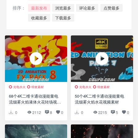
排序：
最新发布
浏览最多
评论最多
点赞最多
收藏最多
下载最多
光电水火
特效素材
光电水火
特效素材
精选合集
68个4K二维卡通动漫能量电
50个4K二维卡通动漫能量电
流烟雾火焰液体火花转场视频
流烟雾火焰水花视频素材
素材
0
2112
8
0
0
2215
5
0