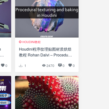
HOUDINI教程
n
Houdini程序纹理贴图材质烘焙
ing
教程 Rohan Dalvi – Procedural
Texturing and Baking in
0
1
2470
0
0
Houdini