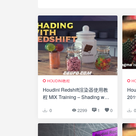
HOUDINI教程
H
Houdini Redshift渲染器使用教
Ho
程 MIX Training – Shading with
20
Redshift
0
2299
1
0