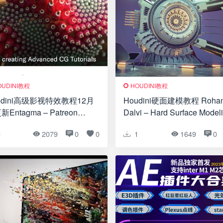
OUDINI教程
HOUDINI教程
udini高级影视特效教程12月
Houdini硬面建模教程 Roha
Entagma – Patreon
Dalvi – Hard Surface Model
anced CG Tutorials
in Houdini
0
2079
0
0
1
1649
0
ated Dec 2018