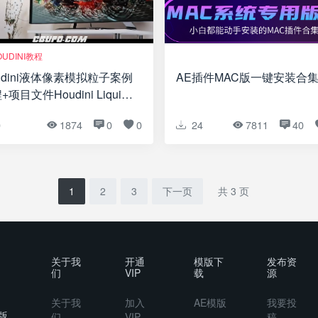
OUDINI教程
udini液体像素模拟粒子案例
AE插件MAC版一键安装合
+项目文件Houdini Liquid
ls simulation tutorial
0
1874
0
0
24
7811
40
1
2
3
下一页
共 3 页
关于我
开通
模版下
发布资
们
VIP
载
源
关于我
加入
AE模版
我要投
版
们
VIP
稿