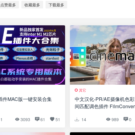
点赞最多
收藏最多
下载最多
其它
插件MAC版一键安装合集
中文汉化-PR/AE摄像机色
间匹配调色插件 FilmConver
CineMatch v1.41
61
3093
61
51
14
989
0