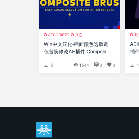
AESCRIPTS
其它
其
Win中文汉化-画面颜色选取调
AE
色替换修改AE插件 Composite
插件 
Brush v1.6.8
Win
5
1544
0
0