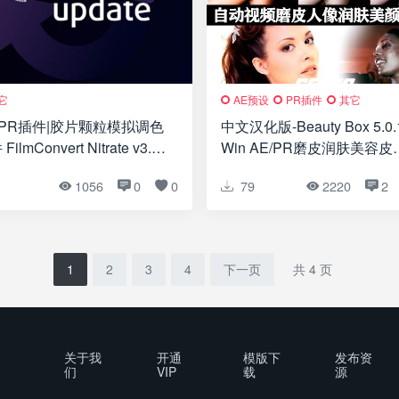
它
AE预设
PR插件
其它
/PR插件|胶片颗粒模拟调色
中文汉化版-Beauty Box 5.0.
FilmConvert Nitrate v3.49
Win AE/PR磨皮润肤美容皮
修饰插件
1
1056
0
0
79
2220
2
1
2
3
4
下一页
共 4 页
关于我
开通
模版下
发布资
们
VIP
载
源