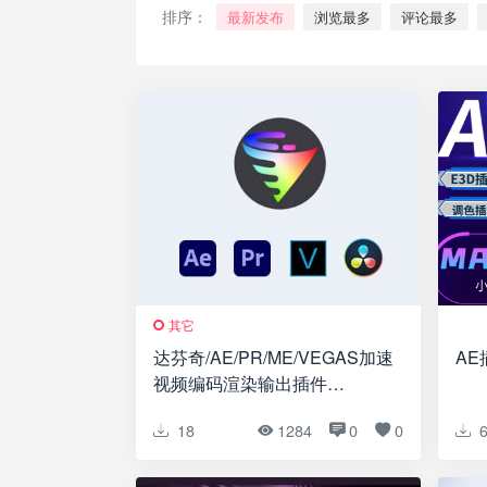
排序：
最新发布
浏览最多
评论最多
其它
达芬奇/AE/PR/ME/VEGAS加速
AE
视频编码渲染输出插件
Voukoder Pro V2.0.11 Win中文
18
1284
0
0
专业版