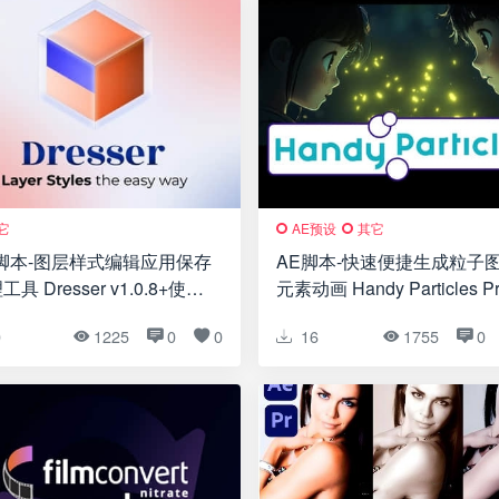
它
AE预设
其它
脚本-图层样式编辑应用保存
AE脚本-快速便捷生成粒子
具 Dresser v1.0.8+使用
元素动画 Handy Particles P
程
v1.0.3+使用教程
0
1225
0
0
16
1755
0