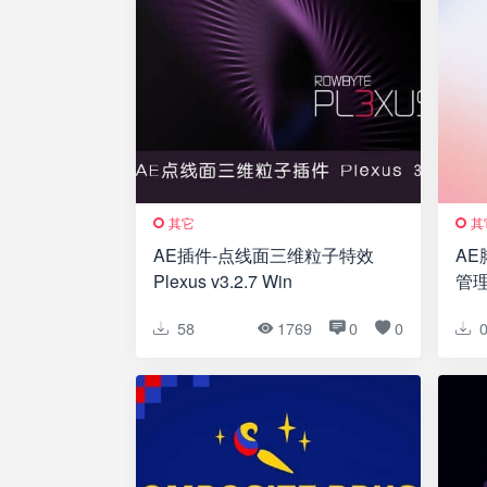
其它
其
AE插件-点线面三维粒子特效
AE
Plexus v3.2.7 Win
管理工
教
58
1769
0
0