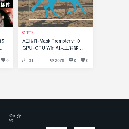
其它
15
AE插件-Mask Prompter v1.0
肤
GPU+CPU Win AI人工智能遮
罩蒙版生成器
0
31
2076
0
0
公司介
绍