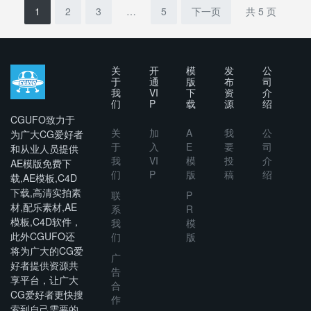
on
Reveal
Reveal ||
1
2
3
…
5
下一页
共 5 页
DaVinci
Resolve
关
开
模
发
公
于
通
版
布
司
我
VI
下
资
介
们
P
载
源
绍
CGUFO致力于
关
加
A
我
公
为广大CG爱好者
于
入
E
要
司
和从业人员提供
我
VI
模
投
介
AE模版免费下
们
P
版
稿
绍
载,AE模板,C4D
下载,高清实拍素
联
P
材,配乐素材,AE
系
R
模板,C4D软件，
我
模
此外CGUFO还
们
版
将为广大的CG爱
广
好者提供资源共
告
享平台，让广大
合
CG爱好者更快搜
作
索到自己需要的