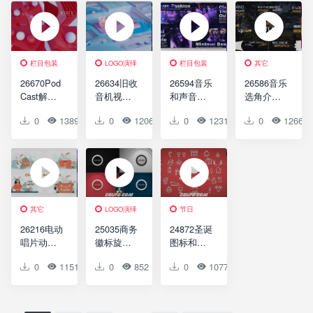
Star
Film Burns
Youtube
Pack
Awards
Transitions
LOGO
Show //
& FX Pack
Awards
for
DaVinci
栏目包装
LOGO演绎
栏目包装
其它
Resolve
26670Pod
26634旧收
26594音乐
26586音乐
Cast解释
音机视频
和声音可
选角介绍
和动画场
开场动画
视化器动
动画AE模
0
1389
0
0
0
1206
0
0
0
1231
0
0
0
1266
景包AE模
AE模板
画AE模板
板Music
板Pod
Old Radio
Music &
Casting
Cast
Opener
Sound
Intro
Explainer
Visualizer
And
Animation
Scene
其它
LOGO演绎
节日
Pack
26216电动
25035商务
24872圣诞
唱片动画
徽标旋转
图标和标
AE模版
展示演绎
志展示演
0
1151
0
0
0
852
0
0
0
1077
0
0
Electric
AE模板
绎AE模板
Vinyl
Clean
Christmas
Records
Sound –
Icons And
Presentati
Logo
Logo