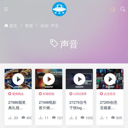
首页
资源
标签: 声音
声音
颁奖晚会
转场特效
LOGO演绎
企业宣传
27986颁奖
27498电影
27275信号
27265创意
典礼视频
胶片燃烧
干扰logo
音频素材
开场AE模
特效转场
演绎动画
特效AE模
23
4008
0
11
0
1210
0
2
0
1002
0
1
0
905
版Awards
过渡达芬
AE模版
板Audio
Opener //
奇模版
Glitch
Visual