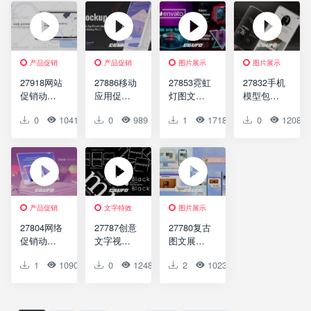
Website
模版
Display
Presentati
Abstract
on
Geometry
Laptop N
Web
产品促销
产品促销
图片展示
图片展示
Promo
27918网站
27886移动
27853霓虹
27832手机
促销动画
应用促销
灯图文展
模型包装
AE模版
动画AE模
示达芬奇
AE模版
0
1041
0
0
0
989
0
1
0
1718
0
0
0
1208
Web Site
版Mobile
模版Neon
Android
Promo
App
Slideshow
Mockup –
Promo
for
Package
DaVinci
04
Resolve
产品促销
文字特效
图片展示
27804网络
27787创意
27780复古
促销动画
文字视频
图文展示
AE模版
开场AE模
动画AE模
1
1090
0
0
0
1248
0
2
0
1023
0
0
Web
版Typo
板Retro
Promo
Text
Slideshow
Opener
for After
Effects