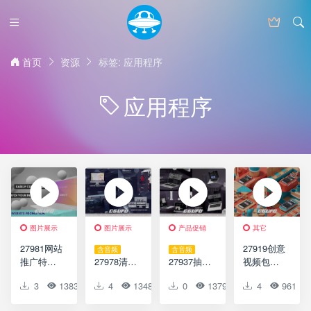
首页
资源
标签: 应用程序
应用程序
图片展示
图片展示
产品促销
其它
27981网站
27919创意
含音频
含音频
推广特效
27978清晰
27937抽象
视频包装
动画AE模
网站展示
几何笔记
AE模版
3
1383
0
4
0
1348
0
0
0
1379
0
4
0
961
版Website
动画AE模
本电脑网
Isometric
Promotion
版Clear
络促销AE
Phone