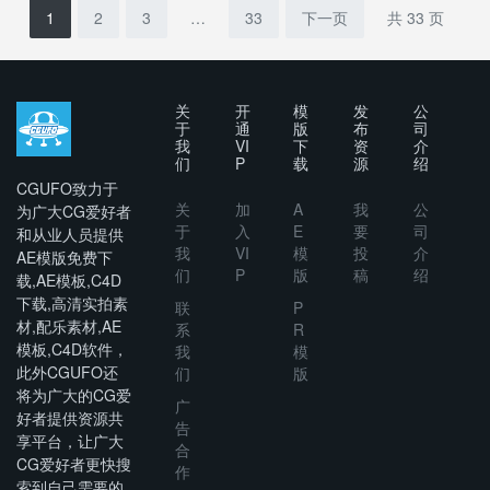
1
2
3
…
33
下一页
共 33 页
关
开
模
发
公
于
通
版
布
司
我
VI
下
资
介
们
P
载
源
绍
CGUFO致力于
关
加
A
我
公
为广大CG爱好者
于
入
E
要
司
和从业人员提供
我
VI
模
投
介
AE模版免费下
们
P
版
稿
绍
载,AE模板,C4D
下载,高清实拍素
联
P
材,配乐素材,AE
系
R
模板,C4D软件，
我
模
此外CGUFO还
们
版
将为广大的CG爱
广
好者提供资源共
告
享平台，让广大
合
CG爱好者更快搜
作
索到自己需要的