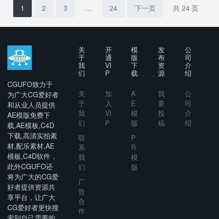
1
2
3
…
24
下一页
共 24 页
关
开
模
发
公
于
通
版
布
司
我
VI
下
资
介
们
P
载
源
绍
CGUFO致力于
关
加
A
我
公
为广大CG爱好者
于
入
E
要
司
和从业人员提供
我
VI
模
投
介
AE模版免费下
们
P
版
稿
绍
载,AE模板,C4D
下载,高清实拍素
联
P
材,配乐素材,AE
系
R
模板,C4D软件，
我
模
此外CGUFO还
们
版
将为广大的CG爱
广
好者提供资源共
告
享平台，让广大
合
CG爱好者更快搜
作
索到自己需要的