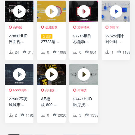
footage
Part 6
for
y Promo
DaVinci
Resolve
高科技
信息图表
文字特效
倒计时
27828HUD
27715期刊
27525倒计
含音频
界面视频
27728扁平
标题动画
时计时器
包装AE模
化信息图
AE模版
工具包动
24
3177
0
0
0
1088
0
0
0
804
0
1
0
1138
版HUD
表动画AE
Journal
画AE模版
Pack |
模版Flat
Titles
Countdow
Part 7
Infographi
n Timer
cs Pie
Toolkit
Charts
V12
LOGO演绎
高科技
高科技
27503不夜
AE模
27471HUD
城城市
板-800组
医疗接口
logo演绎
高科技感
心脏AE模
2
1192
0
0
0
2020
0
3
0
1338
0
0
动画AE模
HUD科幻
版HUD
版Night
元素界面
Medical
City Logo
UI动态素
Interface
材两套
Heart