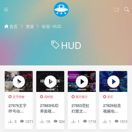
首页
资源
标签: HUD
HUD
文字特效
高科技
图片展示
其它
27976文字
27883HUD
27853霓虹
27829创意
呼号动画
界面视频
灯图文展
视频包装
AE模版
包装AE模
示达芬奇
AE模版
3
1371
0
19
0
3242
0
1
0
1718
0
1
0
1515
Call-out
版HUD
模版Neon
Innovatiion
with
Pack |
Slideshow
Technolog