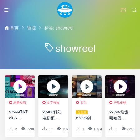
首页
资源
标签: showreel
showreel
相册动画
文字特效
其它
产品促销
27999TikT
27900科幻
27749垃圾
含音频
ok &
电影预告
27825创意
嘻哈促销
Instagram
片文字特
视频开场
AE模版
6
2280
0
17
0
1047
0
1
0
1074
0
1
0
730
简介AE模
效动画AE
AE模版
Grunge
版Intro for
模版Sci-Fi
Modern
Hip-Hop