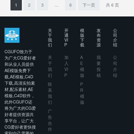
Street
1
2
3
…
6
下一页
共 6 页
Wear
Instagram
Social
Media
关
开
模
发
公
Post
于
通
版
布
司
我
VI
下
资
介
们
P
载
源
绍
CGUFO致力于
关
加
A
我
公
为广大CG爱好者
于
入
E
要
司
和从业人员提供
我
VI
模
投
介
AE模版免费下
们
P
版
稿
绍
载,AE模板,C4D
下载,高清实拍素
联
P
材,配乐素材,AE
系
R
模板,C4D软件，
我
模
此外CGUFO还
们
版
将为广大的CG爱
广
好者提供资源共
告
享平台，让广大
合
CG爱好者更快搜
作
索到自己需要的