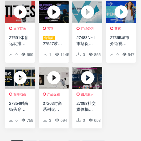
TikTok &
Movie
Multiframe
Promo
Instagram
Trailer
Opener
文字特效
其它
产品促销
其它
27691体育
27483NFT
27365城市
含音频
运动排版
27527鼓舞
市场促销
介绍视频
动画视频
人心的播
动画AE模
开场AE模
0
699
0
1
0
1145
0
0
0
855
0
0
0
547
开场AE模
客开场白
版NFT
板Urban
版Sport
AE模版
Market
Intro
Typograph
Inspiring
Promo
Opener
y Opener
Podcast
Opener
相册动画
产品促销
图片展示
27354时尚
27263时尚
27098社交
街头穿
系列促销
媒体揭幕
Instagram
AE模板
战AE模板
0
759
0
3
0
594
0
0
0
653
0
0
社交媒体
Fashion
Social
AE模板
Collection
Media
Trendy
Promo
Opener
Fashion