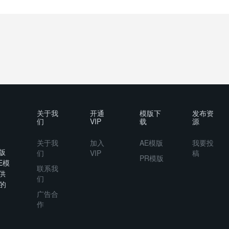
关于我
开通
模版下
发布资
们
VIP
载
源
关于我
加入
AE模版
我要投
版
们
VIP
稿
PR模版
E模
联系我
供
们
的
广告合
作