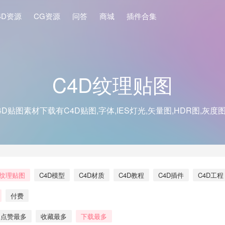
4D资源
CG资源
问答
商城
插件合集
C4D纹理贴图
4D贴图素材下载有C4D贴图,字体,IES灯光,矢量图,HDR图,灰度
D纹理贴图
C4D模型
C4D材质
C4D教程
C4D插件
C4D工程
付费
点赞最多
收藏最多
下载最多