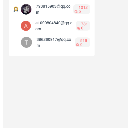
793815903@qq.co
1012
5
m
a1090804840@qq.c
781
0
om
396260917@qq.co
519
0
m