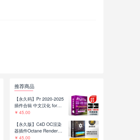
推荐商品
【永久码】Pr 2020-2025
插件合辑 中文汉化 for
Mac苹果系统平面跟踪降
45.00
噪光效抠像调色基本图形
【永久版】C4D OC渲染
红巨人系列等插件一键安
器插件Octane Render
装包
2022.1 R8一键安装版支持
45.00