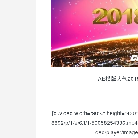
AE模版大气20
[cuvideo width="90%" height="430" 
8892/p/1/e/6/t/1/50058254336.mp4"
deo/player/image