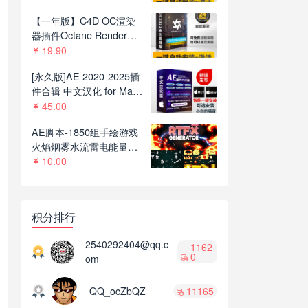
C4D R21-2023
【一年版】C4D OC渲染
器插件Octane Render
2022.1R8一键安装版支持
19.90
C4D R21-2023
[永久版]AE 2020-2025插
件合辑 中文汉化 for Mac
苹果系统三维模型光效粒
45.00
子调色抠像等插件一键安
AE脚本-1850组手绘游戏
装包
火焰烟雾水流雷电能量MG
动画+通道视频素材
10.00
V2.8.1
积分排行
2540292404@qq.c
1162
0
om
QQ_ocZbQZ
11165