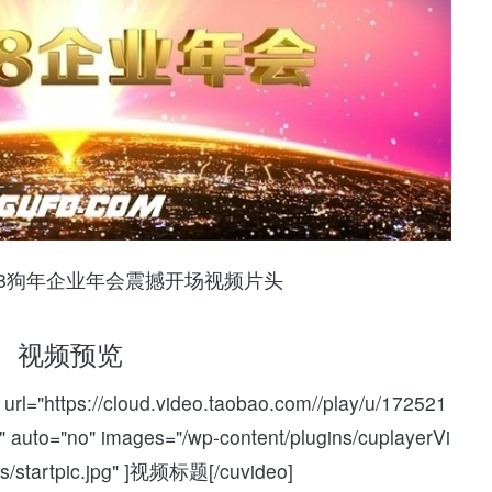
18狗年企业年会震撼开场视频片头
视频预览
url="https://cloud.video.taobao.com//play/u/172521
 auto="no" images="/wp-content/plugins/cuplayerVi
s/startpic.jpg" ]视频标题[/cuvideo]