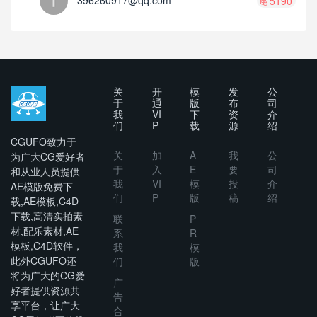
396260917@qq.com
5190
关
开
模
发
公
于
通
版
布
司
我
VI
下
资
介
们
P
载
源
绍
CGUFO致力于
关
加
A
我
公
为广大CG爱好者
于
入
E
要
司
和从业人员提供
我
VI
模
投
介
AE模版免费下
们
P
版
稿
绍
载,AE模板,C4D
下载,高清实拍素
联
P
材,配乐素材,AE
系
R
模板,C4D软件，
我
模
此外CGUFO还
们
版
将为广大的CG爱
广
好者提供资源共
告
享平台，让广大
合