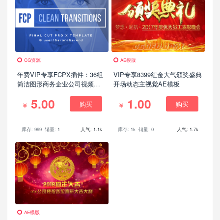
CG资源
AE模版
年费VIP专享FCPX插件：36组
VIP专享8399红金大气颁奖盛典
简洁图形商务企业公司视频转
开场动态主视觉AE模板
场预设
5.00
1.00
购买
购买
库存: 999
销量: 1
人气: 1.1k
库存: 1k
销量: 0
人气: 1.7k
AE模版