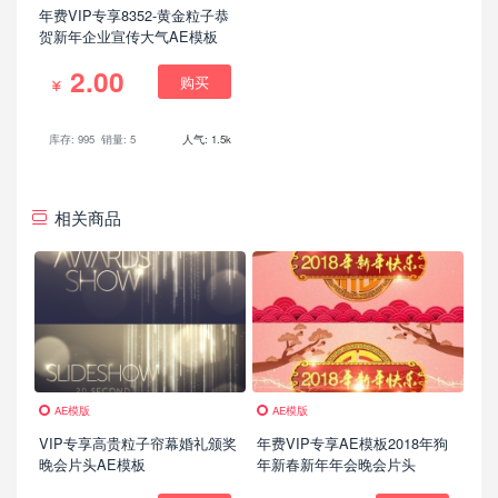
年费VIP专享8352-黄金粒子恭
贺新年企业宣传大气AE模板
2.00
购买
库存: 995
销量: 5
人气: 1.5k
相关商品
AE模版
AE模版
VIP专享高贵粒子帘幕婚礼颁奖
年费VIP专享AE模板2018年狗
晚会片头AE模板
年新春新年年会晚会片头