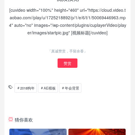
[cuvideo width="100%" height="460" url="https://cloud.video.t
aobao.com//play/u/1725218892/p/1/e/6/t/1/50069446963.mp
4" auto="no" images="/wp-content/plugins/cuplayerVideo/play
er/images/startpic.jpg" ]视频标题[/cuvideo]
「真诚赞赏，手留余香」
赞赏
2018狗年
AE模板
年会背景
猜你喜欢