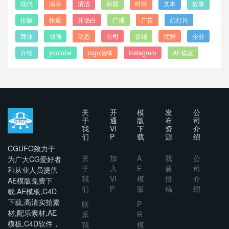
现代
演示
清洁
标题
时尚
文本
故事
排版
快速
开场白
广播
广告
幻灯片
商业
动画
动态
公司
促销
优雅
企业
介绍
youtube
logo演绎
Instagram
AE模版
关
开
模
发
公
于
通
版
布
司
我
VI
下
资
介
们
P
载
源
绍
CGUFO致力于
关
加
A
我
公
为广大CG爱好者
于
入
E
要
司
和从业人员提供
我
VI
模
投
介
AE模版免费下
们
P
版
稿
绍
载,AE模板,C4D
下载,高清实拍素
联
P
材,配乐素材,AE
系
R
模板,C4D软件，
我
模