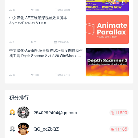
45
1.8k
2025-08-24
中文汉化-AE三维景深视差效果脚本
AnimateParallax V1.3.0
5
851
2025-08-24
中文汉化-AE插件|场景扫描DOF深度图自动生
成工具 Depth Scanner 2 v1.2.28 Win/Mac + 使
用教程
15
1.8k
2025-07-13
积分排行
2540292404@qq.com
11620
QQ_ocZbQZ
11165