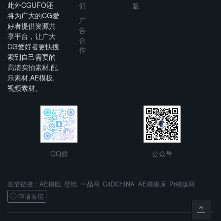
此外CGUFO还
们
版
将为广大的CG爱
广
好者提供资源共
告
享平台，让广大
合
CG爱好者更快搜
作
索到自己需要的
高清实拍素材,配
乐素材,AE模板,
视频素材。
QQ群
公众号
AE模版
壁纸
一品网
C4DCHINA
AE模板库
Pr模版网
友情链接：
申请友链