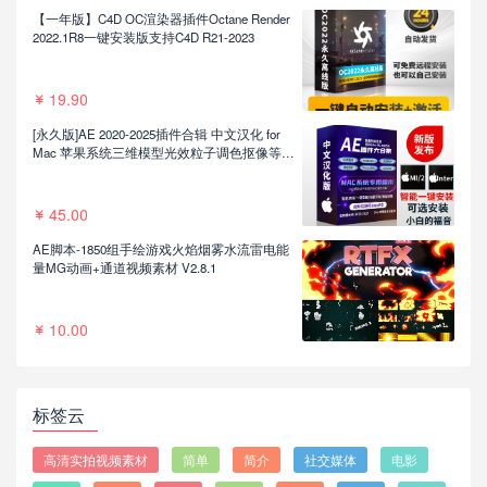
【一年版】C4D OC渲染器插件Octane Render
2022.1R8一键安装版支持C4D R21-2023
19.90
[永久版]AE 2020-2025插件合辑 中文汉化 for
Mac 苹果系统三维模型光效粒子调色抠像等插
件一键安装包
45.00
AE脚本-1850组手绘游戏火焰烟雾水流雷电能
量MG动画+通道视频素材 V2.8.1
10.00
标签云
高清实拍视频素材
简单
简介
社交媒体
电影