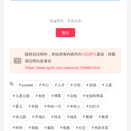
「真诚赞赏，手留余香」
赞赏
除特别注明外，本站所有内容均为
CGUFO
原创，转载
请注明出处来自
https://www.cgufo.com/resource/104664.html
youtube
中心
人才
介绍
促销
儿童
儿童公园
创意
博客
在线
女孩和男孩
婴儿
学校
年轻一代
年轻人
幻灯片
幼儿园
开场白
快乐
搞笑
教师
教育
时尚
智能
服装
电视
社交
色彩丰富