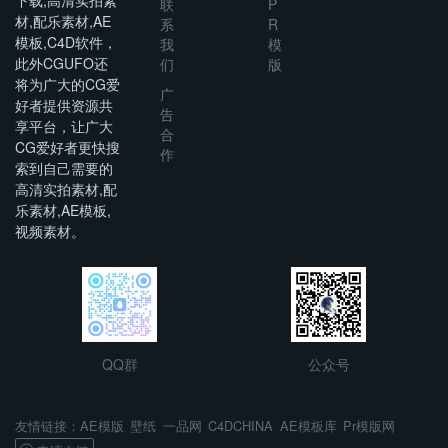
联
P
材,配乐素材,AE
系
R
模板,C4D软件，
我
模
此外CGUFO还
们
版
将为广大的CG爱
广
好者提供资源共
告
享平台，让广大
合
CG爱好者更快搜
作
索到自己需要的
高清实拍素材,配
乐素材,AE模板,
视频素材。
QQ群
公众号
AE模版
壁纸
一品网
C4DCHINA
AE模板库
Pr模版网
友情链接：