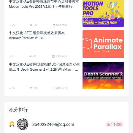
中文汉化-AE关键帧曲线调节中心点对齐脚本
Motion Tools Pro 2025 V2.0.11 + 使用教程
45
1.8k
2025-08-24
中文汉化-AE三维景深视差效果脚本
AnimateParallax V1.3.0
5
852
2025-08-24
中文汉化-AE插件|场景扫描DOF深度图自动生
成工具 Depth Scanner 2 v1.2.28 Win/Mac + 使
用教程
15
1.8k
2025-07-13
积分排行
2540292404@qq.com
11620