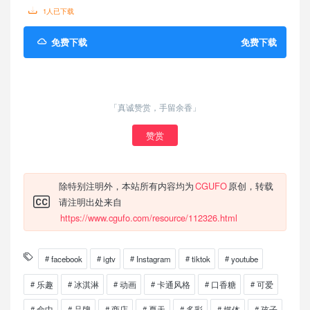
1人已下载
免费下载
免费下载
「真诚赞赏，手留余香」
赞赏
除特别注明外，本站所有内容均为
CGUFO
原创，转载
请注明出处来自
https://www.cgufo.com/resource/112326.html
facebook
igtv
Instagram
tiktok
youtube
乐趣
冰淇淋
动画
卡通风格
口香糖
可爱
命中
品牌
商店
夏天
多彩
媒体
孩子