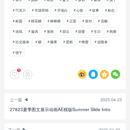
巧克力
市场营销
开场白
心脏
故事
标志
标题
棉花糖
棒棒糖
正面
派对
流畅
游戏
漩涡
漫画
甜点
甜蜜
生日
画廊
社交媒体
糖
糖果
蛋糕
蜂蜜
追随者
饼干
0
上一篇
2023-04-23
27823夏季图文展示动画AE模版Summer Slide Intro
下一篇
2023-04-23