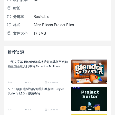
时长
分辨率
Resizable
格式
After Effects Project Files
文件大小
17.3MB
推荐资源
中英文字幕-Blender建模材质灯光几何节点动
画全面基础入门教程 School of Motion –
Blender for 3D Artists
0
1.2k
2025-11-19
AE/PR项目素材智能管理归类脚本 Project
Sorter V1.7.3 + 使用教程
6
1.2k
2025-11-02