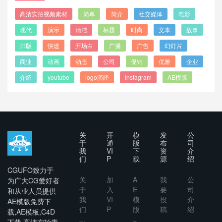
高清实拍视频素材
简单
简介
社交媒体
电影
现代
演示
清洁
标题
时尚
文本
故事
排版
快速
开场白
广播
广告
幻灯片
商业
动画
动态
公司
促销
优雅
企业
介绍
youtube
logo演绎
Instagram
AE模版
关
开
模
发
公
于
通
版
布
司
我
VI
下
资
介
们
P
载
源
绍
CGUFO致力于
关
加
A
我
公
为广大CG爱好者
于
入
E
要
司
和从业人员提供
我
VI
模
投
介
AE模版免费下
们
P
版
稿
绍
载,AE模板,C4D
下载,高清实拍素