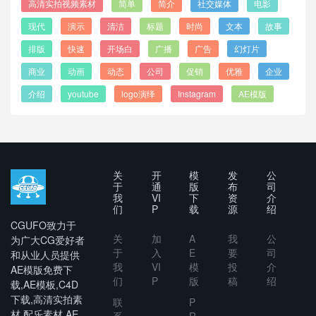
高清实拍视频素材
简单
简介
社交媒体
电影
现代
演示
清洁
标题
时尚
文本
故事
排版
快速
开场白
广播
广告
幻灯片
商业
动画
动态
公司
促销
优雅
企业
介绍
youtube
logo演绎
Instagram
AE模版
关
开
模
发
公
于
通
版
布
司
我
VI
下
资
介
们
P
载
源
绍
CGUFO致力于
关
加
A
我
公
为广大CG爱好者
于
入
E
要
司
和从业人员提供
我
VI
模
投
介
AE模版免费下
们
P
版
稿
绍
载,AE模板,C4D
下载,高清实拍素
联
P
材,配乐素材,AE