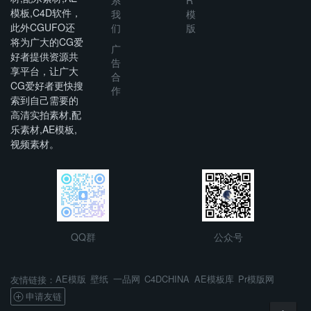
系
R
模板,C4D软件，
我
模
此外CGUFO还
们
版
将为广大的CG爱
广
好者提供资源共
告
享平台，让广大
合
CG爱好者更快搜
作
索到自己需要的
高清实拍素材,配
乐素材,AE模板,
视频素材。
QQ群
公众号
AE模版
壁纸
一品网
C4DCHINA
AE模板库
Pr模版网
友情链接：
申请友链