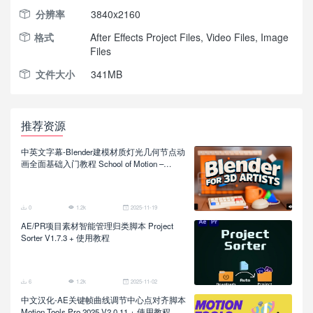
分辨率
3840x2160
格式
After Effects Project Files, Video Files, Image
Files
文件大小
341MB
推荐资源
中英文字幕-Blender建模材质灯光几何节点动
画全面基础入门教程 School of Motion –
Blender for 3D Artists
0
1.2k
2025-11-19
AE/PR项目素材智能管理归类脚本 Project
Sorter V1.7.3 + 使用教程
6
1.2k
2025-11-02
中文汉化-AE关键帧曲线调节中心点对齐脚本
Motion Tools Pro 2025 V2.0.11 + 使用教程