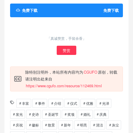
免费下载
免费下载
「真诚赞赏，手留余香」
赞赏
除特别注明外，本站所有内容均为
CGUFO
原创，转载
请注明出处来自
https://www.cgufo.com/resource/112469.html
丰富
事件
介绍
仪式
优雅
光泽
发光
史诗
圣诞节
奖项
婚礼
庆典
庆祝
徽标
散景
新年
明亮
清洁
灰尘