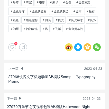
爆炸
珠宝
电影
豪华
金色
金色标志
金色爆炸
金色的徽标
金色的灰尘
金雨
钻石
银色
银色徽标
闪亮
闪光
闪光标志
闪烁
闪耀
闪闪发光
风
飞溅
黄金揭幕战
0
上一篇
2023-04-23
27968快闪文字标题动画AE模版Stomp – Typography
Promo
下一篇
2023-04-23
27970万圣节之夜视频包装AE模版Halloween Night