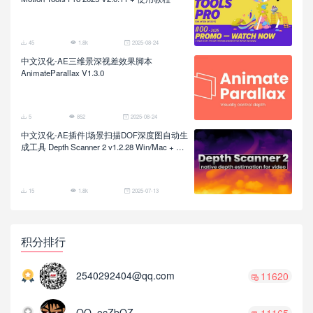
45
1.8k
2025-08-24
中文汉化-AE三维景深视差效果脚本
AnimateParallax V1.3.0
5
852
2025-08-24
中文汉化-AE插件|场景扫描DOF深度图自动生
成工具 Depth Scanner 2 v1.2.28 Win/Mac + 使
用教程
15
1.8k
2025-07-13
积分排行
2540292404@qq.com
11620
QQ_ocZbQZ
11165