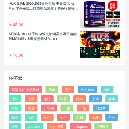
[永久版]AE 2020-2025插件合辑 中文汉化 for
Mac 苹果系统三维模型光效粒子调色抠像等插
件一键安装包
45.00
AE脚本-1850组手绘游戏火焰烟雾水流雷电能
量MG动画+通道视频素材 V2.8.1
10.00
标签云
高清实拍视频素材
简单
简介
社交媒体
电影
现代
演示
清洁
标题
时尚
文本
故事
排版
快速
开场白
广播
广告
幻灯片
商业
动画
动态
公司
促销
优雅
企业
介绍
youtube
logo演绎
Instagram
AE模版