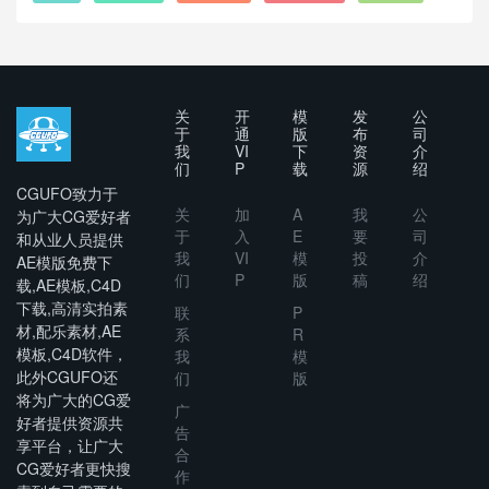
关
开
模
发
公
于
通
版
布
司
我
VI
下
资
介
们
P
载
源
绍
CGUFO致力于
关
加
A
我
公
为广大CG爱好者
于
入
E
要
司
和从业人员提供
我
VI
模
投
介
AE模版免费下
们
P
版
稿
绍
载,AE模板,C4D
下载,高清实拍素
联
P
材,配乐素材,AE
系
R
模板,C4D软件，
我
模
此外CGUFO还
们
版
将为广大的CG爱
广
好者提供资源共
告
享平台，让广大
合
CG爱好者更快搜
作