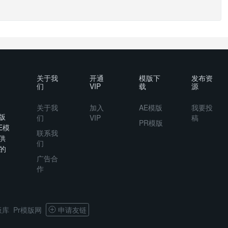
关于我
开通
模版下
发布资
们
VIP
载
源
关于我
加入
AE模版
我要投
版
们
VIP
稿
PR模版
E模
联系我
供
们
的
广告合
作
板库
Pr模版网
申请友链