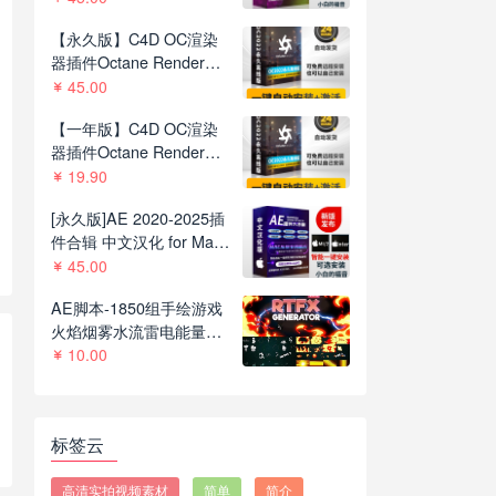
噪光效抠像调色基本图形
【永久版】C4D OC渲染
红巨人系列等插件一键安
器插件Octane Render
装包
2022.1 R8一键安装版支持
45.00
C4D R21-2023
【一年版】C4D OC渲染
器插件Octane Render
2022.1R8一键安装版支持
19.90
C4D R21-2023
[永久版]AE 2020-2025插
件合辑 中文汉化 for Mac
苹果系统三维模型光效粒
45.00
子调色抠像等插件一键安
AE脚本-1850组手绘游戏
装包
火焰烟雾水流雷电能量MG
动画+通道视频素材
10.00
V2.8.1
标签云
高清实拍视频素材
简单
简介