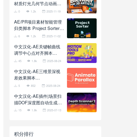
材质灯光几何节点动画全
面基础入门教程 School of
0
1.2k
2025-11-19
Motion – Blender for 3D
AE/PR项目素材智能管理
Artists
归类脚本 Project Sorter
V1.7.3 + 使用教程
6
1.2k
2025-11-02
中文汉化-AE关键帧曲线
调节中心点对齐脚本
Motion Tools Pro 2025
45
1.8k
2025-08-24
V2.0.11 + 使用教程
中文汉化-AE三维景深视
差效果脚本
AnimateParallax V1.3.0
5
852
2025-08-24
中文汉化-AE插件|场景扫
描DOF深度图自动生成工
具 Depth Scanner 2
15
1.8k
2025-07-13
v1.2.28 Win/Mac + 使用
教程
积分排行