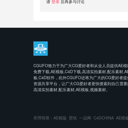
请
登录
后再参与讨论
CGUFO致力于为广大CG爱好者和从业人员提供AE模
免费下载,AE模板,C4D下载,高清实拍素材,配乐素材,A
板,C4D软件，此外CGUFO还将为广大的CG爱好者提
资源共享平台，让广大CG爱好者更快搜索到自己需要
高清实拍素材,配乐素材,AE模板,视频素材。
友情链接：
AE模版
壁纸
一品网
C4DCHINA
AE模