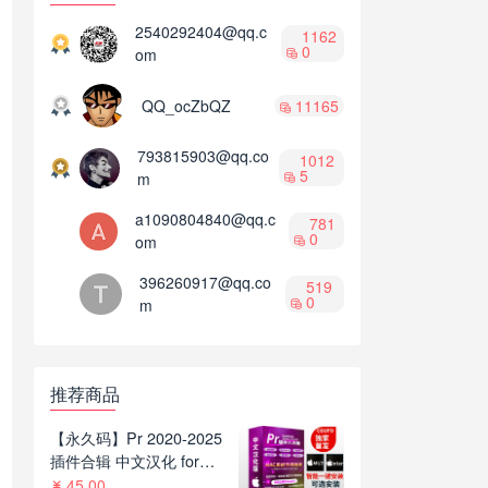
2540292404@qq.c
1162
0
om
QQ_ocZbQZ
11165
793815903@qq.co
1012
5
m
a1090804840@qq.c
781
0
om
396260917@qq.co
519
0
m
推荐商品
【永久码】Pr 2020-2025
插件合辑 中文汉化 for
Mac苹果系统平面跟踪降
45.00