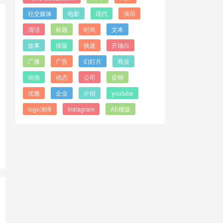
社交媒体
电影
现代
演示
清洁
标题
时尚
文本
故事
排版
快速
开场白
广播
广告
幻灯片
商业
动画
动态
公司
促销
优雅
企业
介绍
youtube
logo演绎
Instagram
AE模版