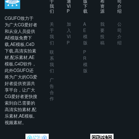
于
通
版
布
司
我
VI
下
资
介
们
P
载
源
绍
CGUFO致力于
关
加
A
我
公
为广大CG爱好者
于
入
E
要
司
和从业人员提供
我
VI
模
投
介
AE模版免费下
们
P
版
稿
绍
载,AE模板,C4D
下载,高清实拍素
联
P
材,配乐素材,AE
系
R
模板,C4D软件，
我
模
此外CGUFO还
们
版
将为广大的CG爱
广
好者提供资源共
告
享平台，让广大
合
CG爱好者更快搜
作
索到自己需要的
高清实拍素材,配
乐素材,AE模板,
视频素材。