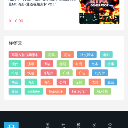
量MG动画+通道视频素材 V2.8.1
10.00
标签云
高清实拍视频素材
简单
简介
社交媒体
电影
现代
演示
清洁
标题
时尚
文本
故事
排版
快速
开场白
广播
广告
幻灯片
商业
动画
动态
公司
促销
优雅
企业
介绍
youtube
logo演绎
Instagram
AE模版
关
开
模
发
公