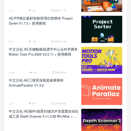
0
1.2k
2025-11-19
AE/PR项目素材智能管理归类脚本 Project
Sorter V1.7.3 + 使用教程
6
1.2k
2025-11-02
中文汉化-AE关键帧曲线调节中心点对齐脚本
Motion Tools Pro 2025 V2.0.11 + 使用教程
45
1.8k
2025-08-24
中文汉化-AE三维景深视差效果脚本
AnimateParallax V1.3.0
5
851
2025-08-24
中文汉化-AE插件|场景扫描DOF深度图自动生
成工具 Depth Scanner 2 v1.2.28 Win/Mac + 使
用教程