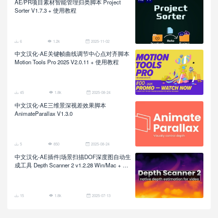
AE/PR项目素材智能管理归类脚本 Project
Sorter V1.7.3 + 使用教程
6
1.2k
2025-11-02
中文汉化-AE关键帧曲线调节中心点对齐脚本
Motion Tools Pro 2025 V2.0.11 + 使用教程
45
1.8k
2025-08-24
中文汉化-AE三维景深视差效果脚本
AnimateParallax V1.3.0
5
850
2025-08-24
中文汉化-AE插件|场景扫描DOF深度图自动生
成工具 Depth Scanner 2 v1.2.28 Win/Mac + 使
用教程
15
1.8k
2025-07-13