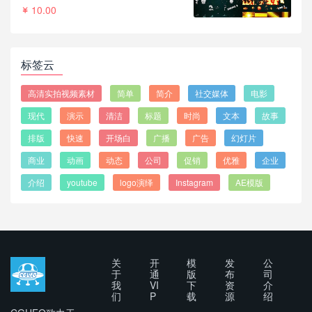
10.00
标签云
高清实拍视频素材
简单
简介
社交媒体
电影
现代
演示
清洁
标题
时尚
文本
故事
排版
快速
开场白
广播
广告
幻灯片
商业
动画
动态
公司
促销
优雅
企业
介绍
youtube
logo演绎
Instagram
AE模版
关
开
模
发
公
于
通
版
布
司
我
VI
下
资
介
们
P
载
源
绍