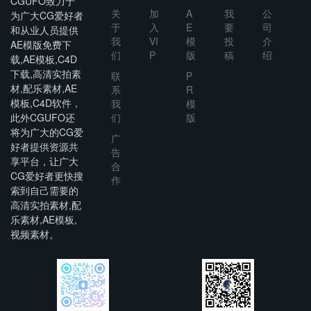
CGUFO致力于
关
加
A
我
公
为广大CG爱好者
于
入
E
要
司
和从业人员提供
我
VI
模
投
介
AE模版免费下
们
P
版
稿
绍
载,AE模板,C4D
下载,高清实拍素
联
P
材,配乐素材,AE
系
R
模板,C4D软件，
我
模
此外CGUFO还
们
版
将为广大的CG爱
广
好者提供资源共
告
享平台，让广大
合
CG爱好者更快搜
作
索到自己需要的
高清实拍素材,配
乐素材,AE模板,
视频素材。