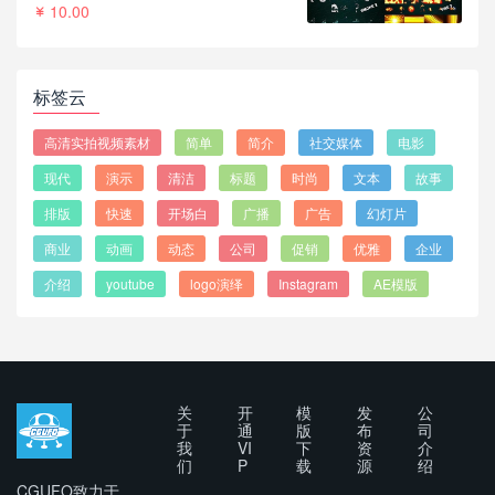
10.00
标签云
高清实拍视频素材
简单
简介
社交媒体
电影
现代
演示
清洁
标题
时尚
文本
故事
排版
快速
开场白
广播
广告
幻灯片
商业
动画
动态
公司
促销
优雅
企业
介绍
youtube
logo演绎
Instagram
AE模版
关
开
模
发
公
于
通
版
布
司
我
VI
下
资
介
们
P
载
源
绍
CGUFO致力于