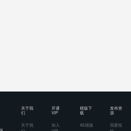
关于我
开通
模版下
发布资
们
VIP
载
源
关于我
加入
AE模版
我要投
版
们
VIP
稿