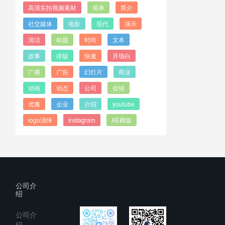
高清实拍视频素材
简单
简介
社交媒体
电影
现代
演示
清洁
标题
时尚
文本
故事
排版
快速
开场白
广播
广告
幻灯片
商业
动画
动态
公司
促销
优雅
企业
介绍
youtube
logo演绎
Instagram
AE模版
公司介
绍
公司介
绍