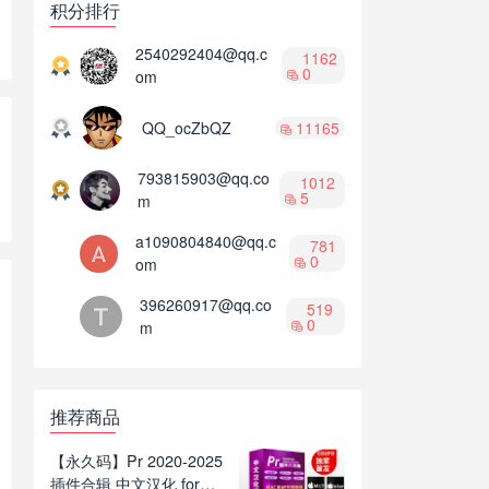
积分排行
2540292404@qq.c
1162
0
om
QQ_ocZbQZ
11165
793815903@qq.co
1012
5
m
a1090804840@qq.c
781
0
om
396260917@qq.co
519
0
m
推荐商品
【永久码】Pr 2020-2025
插件合辑 中文汉化 for