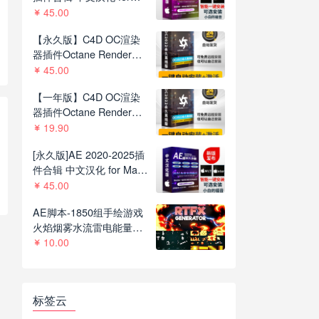
Mac苹果系统平面跟踪降
45.00
噪光效抠像调色基本图形
【永久版】C4D OC渲染
红巨人系列等插件一键安
器插件Octane Render
装包
2022.1 R8一键安装版支持
45.00
C4D R21-2023
【一年版】C4D OC渲染
器插件Octane Render
2022.1R8一键安装版支持
19.90
C4D R21-2023
[永久版]AE 2020-2025插
件合辑 中文汉化 for Mac
苹果系统三维模型光效粒
45.00
子调色抠像等插件一键安
AE脚本-1850组手绘游戏
装包
火焰烟雾水流雷电能量MG
动画+通道视频素材
10.00
V2.8.1
标签云