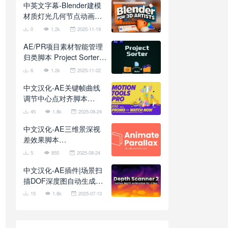
中英文字幕-Blender建模
材质灯光几何节点动画全
面基础入门教程 School of
0
1.2k
2025-11-19
Motion – Blender for 3D
AE/PR项目素材智能管理
Artists
归类脚本 Project Sorter
V1.7.3 + 使用教程
6
1.2k
2025-11-02
中文汉化-AE关键帧曲线
调节中心点对齐脚本
Motion Tools Pro 2025
45
1.8k
2025-08-24
V2.0.11 + 使用教程
中文汉化-AE三维景深视
差效果脚本
AnimateParallax V1.3.0
5
855
2025-08-24
中文汉化-AE插件|场景扫
描DOF深度图自动生成工
具 Depth Scanner 2
15
1.8k
2025-07-13
v1.2.28 Win/Mac + 使用
教程