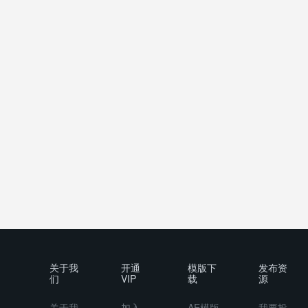
关于我
开通
模版下
发布资
们
VIP
载
源
关于我
加入
AE模版
我要投