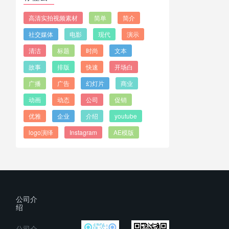
高清实拍视频素材
简单
简介
社交媒体
电影
现代
演示
清洁
标题
时尚
文本
故事
排版
快速
开场白
广播
广告
幻灯片
商业
动画
动态
公司
促销
优雅
企业
介绍
youtube
logo演绎
Instagram
AE模版
公司介
绍
公司介