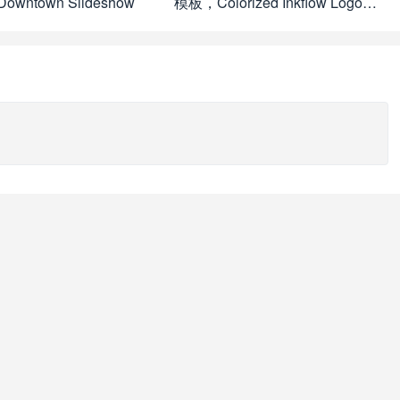
wntown Slideshow
模板，Colorized Inkflow Logo
Reveal