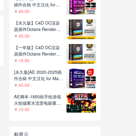
插件合辑 中文汉化 for
Mac苹果系统平面跟踪降
45.00
噪光效抠像调色基本图形
【永久版】C4D OC渲染
红巨人系列等插件一键安
器插件Octane Render
装包
2022.1 R8一键安装版支持
45.00
C4D R21-2023
【一年版】C4D OC渲染
器插件Octane Render
2022.1R8一键安装版支持
19.90
C4D R21-2023
[永久版]AE 2020-2025插
件合辑 中文汉化 for Mac
苹果系统三维模型光效粒
45.00
子调色抠像等插件一键安
AE脚本-1850组手绘游戏
装包
火焰烟雾水流雷电能量MG
动画+通道视频素材
10.00
V2.8.1
标签云