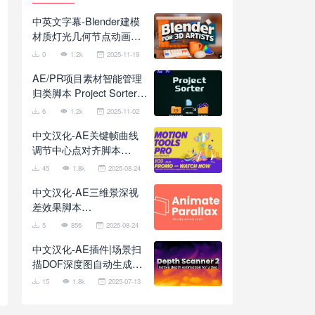
中英文字幕-Blender建模
材质灯光几何节点动画全
面基础入门教程 School of
0
1.2k
2025-11-19
Motion – Blender for 3D
AE/PR项目素材智能管理
Artists
归类脚本 Project Sorter
V1.7.3 + 使用教程
6
1.2k
2025-11-02
中文汉化-AE关键帧曲线
调节中心点对齐脚本
Motion Tools Pro 2025
45
1.8k
2025-08-24
V2.0.11 + 使用教程
中文汉化-AE三维景深视
差效果脚本
AnimateParallax V1.3.0
5
856
2025-08-24
中文汉化-AE插件|场景扫
描DOF深度图自动生成工
具 Depth Scanner 2
15
1.8k
2025-07-13
v1.2.28 Win/Mac + 使用
教程