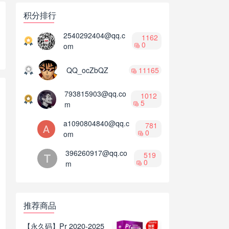
积分排行
2540292404@qq.c
1162
0
om
QQ_ocZbQZ
11165
793815903@qq.co
1012
5
m
a1090804840@qq.c
781
0
om
396260917@qq.co
519
0
m
推荐商品
【永久码】Pr 2020-2025