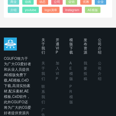
商业
动画
动态
公司
促销
优雅
企业
介绍
youtube
logo演绎
Instagram
AE模版
关
开
模
发
公
于
通
版
布
司
我
VI
下
资
介
们
P
载
源
绍
CGUFO致力于
关
加
A
我
公
为广大CG爱好者
于
入
E
要
司
和从业人员提供
我
VI
模
投
介
AE模版免费下
们
P
版
稿
绍
载,AE模板,C4D
下载,高清实拍素
联
P
材,配乐素材,AE
系
R
模板,C4D软件，
我
模
此外CGUFO还
们
版
将为广大的CG爱
广
好者提供资源共
告