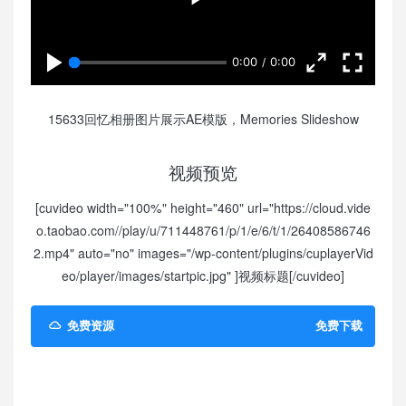
0:00
0:00
15633回忆相册图片展示AE模版，Memories Slideshow
视频预览
[cuvideo width="100%" height="460" url="https://cloud.vide
o.taobao.com//play/u/711448761/p/1/e/6/t/1/26408586746
2.mp4" auto="no" images="/wp-content/plugins/cuplayerVid
eo/player/images/startpic.jpg" ]视频标题[/cuvideo]
免费资源
免费下载