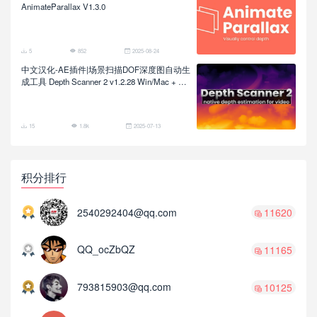
AnimateParallax V1.3.0
5
852
2025-08-24
中文汉化-AE插件|场景扫描DOF深度图自动生
成工具 Depth Scanner 2 v1.2.28 Win/Mac + 使
用教程
15
1.8k
2025-07-13
积分排行
2540292404@qq.com
11620
QQ_ocZbQZ
11165
793815903@qq.com
10125