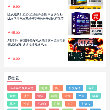
19.90
[永久版]AE 2020-2025插件合辑 中文汉化 for
Mac 苹果系统三维模型光效粒子调色抠像等插
件一键安装包
45.00
AE脚本-1850组手绘游戏火焰烟雾水流雷电能
量MG动画+通道视频素材 V2.8.1
10.00
标签云
高清实拍视频素材
简单
简介
社交媒体
电影
现代
演示
清洁
标题
时尚
文本
故事
排版
快速
开场白
广播
广告
幻灯片