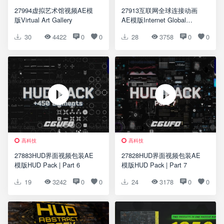
27994虚拟艺术馆视频AE模
27913互联网全球连接动画
版Virtual Art Gallery
AE模版Internet Global
Connection Slideshow
30
4422
0
0
28
3758
0
0
高科技
高科技
27883HUD界面视频包装AE
27828HUD界面视频包装AE
模版HUD Pack | Part 6
模版HUD Pack | Part 7
19
3242
0
0
24
3178
0
0