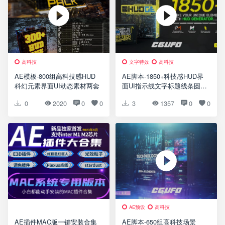
高科技
文字特效
高科技
AE模板-800组高科技感HUD
AE脚本-1850+科技感HUD界
科幻元素界面UI动态素材两套
面UI指示线文字标题线条圆圈
边框动画元素破解版 HUDGE
0
2020
0
0
3
1357
0
0
V2.1 (Motion Factory脚本调
用)
AE预设
高科技
AE插件MAC版一键安装合集
AE脚本-650组高科技场景