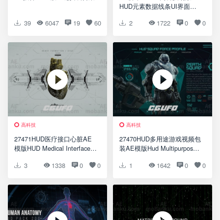
HUD元素数据线条UI界面动
画V2.2 破解版
39
6047
19
60
2
1722
0
0
高科技
高科技
27471HUD医疗接口心脏AE
27470HUD多用途游戏视频包
模版HUD Medical Interface
装AE模版Hud Multipurpose
Heart
Game
3
1338
0
0
1
1642
0
0