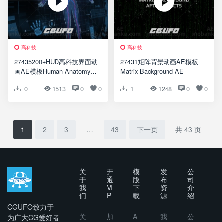
高科技
高科技
27435200+HUD高科技界面动
27431矩阵背景动画AE模板
画AE模板Human Anatomy
Matrix Background AE
HUD Pack 200+
0
1513
0
0
1
1248
0
0
1
2
3
…
43
下一页
共 43 页
关
开
模
发
公
于
通
版
布
司
我
VI
下
资
介
们
P
载
源
绍
CGUFO致力于
关
加
A
我
公
为广大CG爱好者