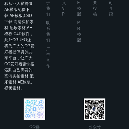
于
入
E
要
司
和从业人员提供
我
VI
模
投
介
AE模版免费下
们
P
版
稿
绍
载,AE模板,C4D
下载,高清实拍素
联
P
材,配乐素材,AE
系
R
模板,C4D软件，
我
模
此外CGUFO还
们
版
将为广大的CG爱
广
好者提供资源共
告
享平台，让广大
合
CG爱好者更快搜
作
索到自己需要的
高清实拍素材,配
乐素材,AE模板,
视频素材。
QQ群
公众号