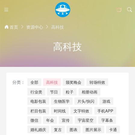
首页
资源中心
高科技
高科技
分类：
全部
高科技
颁奖晚会
转场特效
行业类
节日
粒子
相册动画
电影包装
生物医学
片头/快闪
游戏
栏目包装
时间线
文字特效
手机APP
微信
年会
宣传
宇宙星空
字幕条
婚礼婚庆
复古
图表
图片展示
卡通