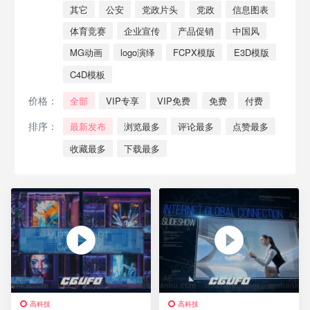
其它
公安
党政片头
党政
信息图表
体育竞赛
企业宣传
产品促销
中国风
MG动画
logo演绎
FCPX模版
E3D模版
C4D模板
价格：
全部
VIP专享
VIP免费
免费
付费
排序：
最新发布
浏览最多
评论最多
点赞最多
收藏最多
下载最多
高科技
高科技