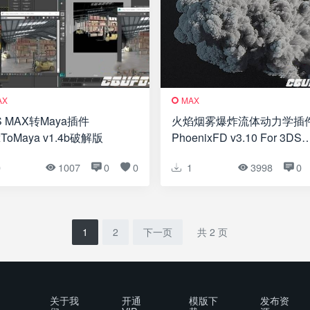
AX
MAX
S MAX转Maya插件
火焰烟雾爆炸流体动力学插
xToMaya v1.4b破解版
PhoenixFD v3.10 For 3DS
MAX 2014-2018 破解版
0
1007
0
0
1
3998
0
1
2
下一页
共 2 页
关于我
开通
模版下
发布资