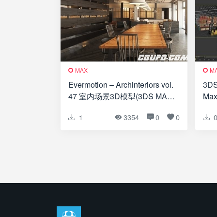
MAX
M
Evermotion – Archinteriors vol.
3D
47 室内场景3D模型(3DS MAX
Ma
格式)
1
3354
0
0