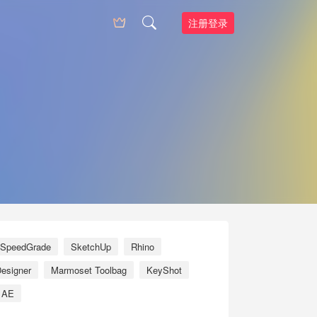
注册登录
SpeedGrade
SketchUp
Rhino
esigner
Marmoset Toolbag
KeyShot
AE