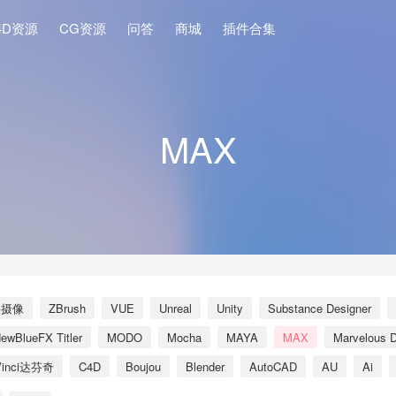
4D资源
CG资源
问答
商城
插件合集
MAX
影摄像
ZBrush
VUE
Unreal
Unity
Substance Designer
ewBlueFX Titler
MODO
Mocha
MAYA
MAX
Marvelous D
Vinci达芬奇
C4D
Boujou
Blender
AutoCAD
AU
Ai