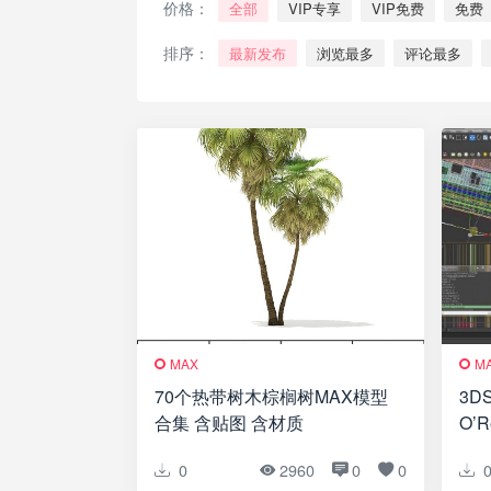
价格：
全部
VIP专享
VIP免费
免费
排序：
最新发布
浏览最多
评论最多
MAX
M
70个热带树木棕榈树MAX模型
3D
合集 含贴图 含材质
O’Re
and
0
2960
0
0
and