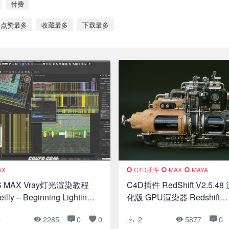
付费
点赞最多
收藏最多
下载最多
AX
C4D插件
MAX
MAYA
S MAX Vray灯光渲染教程
C4D插件 RedShift V2.5.48
illy – Beginning Lighting
化版 GPU渲染器 Redshift
 Rendering with 3ds Max
C4D/Houdini/Maya/3DS M
0
2285
0
0
2
5877
0
 V-Ray
插件版本 V2.5.48 Win