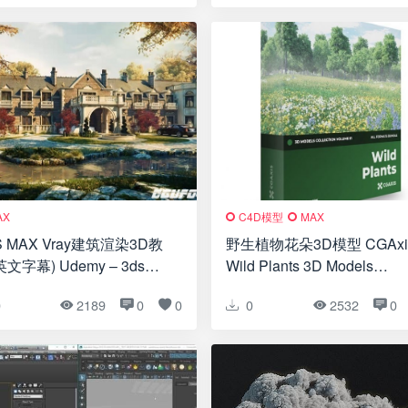
AX
C4D模型
MAX
S MAX Vray建筑渲染3D教
野生植物花朵3D模型 CGAxis
英文字幕) Udemy – 3ds
Wild Plants 3D Models
 + V-Ray: 3ds Max PRO in
Collection Volume
0
2189
0
0
0
2532
0
s
91(C4D/MAX/OBJ/FBX等格