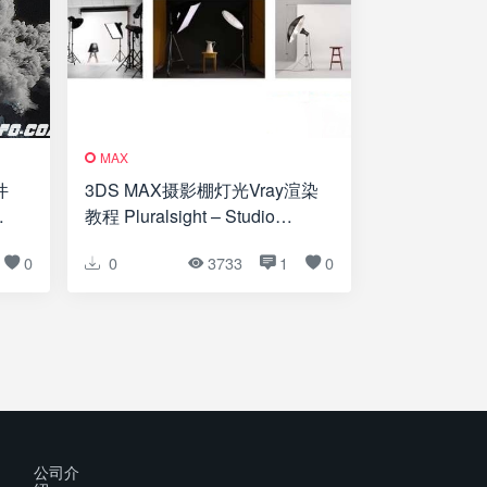
MAX
件
3DS MAX摄影棚灯光Vray渲染
教程 Pluralsight – Studio
Lighting Techniques with 3ds
0
0
3733
1
0
Max and V-Ray
公司介