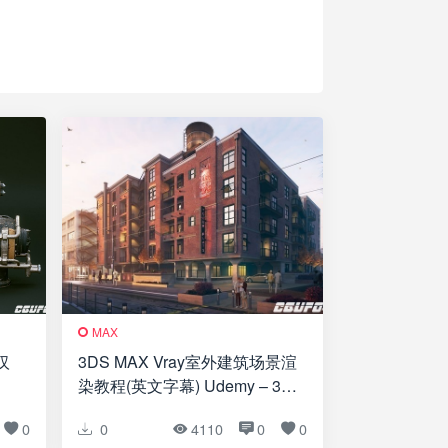
MAX
 汉
3DS MAX Vray室外建筑场景渲
染教程(英文字幕) Udemy – 3ds
AX
Max + Vray: Advanced
0
0
4110
0
0
Architectural Exteriors