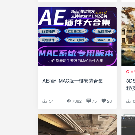
M
AE插件MAC版一键安装合集
3D
程(
Max
54
7382
75
28
6 hr