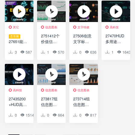
Infographi
Colorful
Cartoon
Healthcare
c
Cartoon
Liquid
Corporate
Transitions
Splashes |
Presentati
| DaVinci
DaVinci
on
Resolve
Resolve
其它
信息图表
文字特效
高科技
2751412个
27506创意
27470HUD
含音频
27651能量
价值信息
文字标题
多用途游
爆炸元素
图表动画
动画AE模
戏视频包
3
587
0
1
0
570
0
0
0
636
0
1
0
1643
达芬奇模
AE模版12
版Location
装AE模版
版Energy
Value
Titles 3D
Hud
Explosion
Infographi
for After
Multipurpo
Elements |
c Charts
Effects
se Game
DaVinci
Resolve
高科技
信息图表
信息图表
27435200
273817组
273714组
+HUD高科
信息图表
信息图表
技界面动
动画AE模
动画AE模
0
1514
0
0
0
664
0
0
0
817
0
0
画AE模板
板7 Value
板4 Value
Human
Infographi
Infographi
Anatomy
c Charts
c Charts
HUD Pack