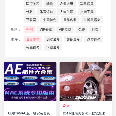
医疗美容
动物
农业农田
军队阅兵
佛教
体育运动
人物生活
交通工具
互联网
中国特色
世界名胜
世博奥运会
价格：
全部
VIP专享
VIP免费
免费
付费
排序：
最新发布
浏览最多
评论最多
点赞最多
收藏最多
下载最多
展会
AE插件MAC版一键安装合集
2611-性感美女洗车肥皂泡沫