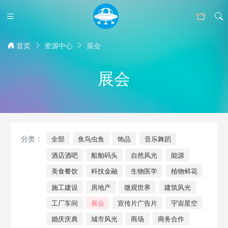
首页
资源中心
展会
展会
分类：
全部
鱼鸟虫鱼
饰品
音乐舞蹈
酒店酒吧
船舶码头
自然风光
能源
美食餐饮
科技金融
生物医学
植物鲜花
施工建设
房地产
微观世界
建筑风光
工厂车间
展会
宣传片广告片
宇宙星空
婚庆庆典
城市风光
商场
商务合作