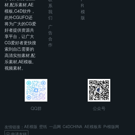
材,配乐素材,AE
系
R
模板,C4D软件，
我
模
此外CGUFO还
们
版
将为广大的CG爱
广
好者提供资源共
告
享平台，让广大
合
CG爱好者更快搜
作
索到自己需要的
高清实拍素材,配
乐素材,AE模板,
视频素材。
QQ群
公众号
AE模版
壁纸
一品网
C4DCHINA
AE模板库
Pr模版网
友情链接：
申请友链