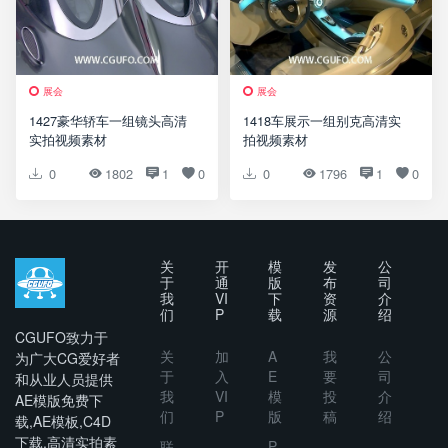
展会
展会
1427豪华轿车一组镜头高清
1418车展示一组别克高清实
实拍视频素材
拍视频素材
0
1802
1
0
0
1796
1
0
关
开
模
发
公
于
通
版
布
司
我
VI
下
资
介
们
P
载
源
绍
CGUFO致力于
关
加
A
我
公
为广大CG爱好者
于
入
E
要
司
和从业人员提供
我
VI
模
投
介
AE模版免费下
们
P
版
稿
绍
载,AE模板,C4D
下载,高清实拍素
联
P