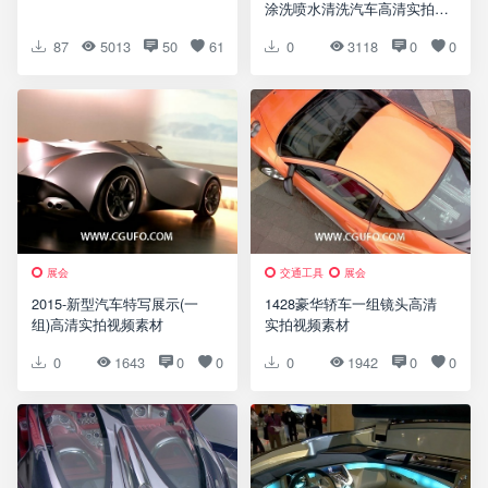
涂洗喷水清洗汽车高清实拍视
频素材
87
5013
50
61
0
3118
0
0
展会
交通工具
展会
2015-新型汽车特写展示(一
1428豪华轿车一组镜头高清
组)高清实拍视频素材
实拍视频素材
0
1643
0
0
0
1942
0
0