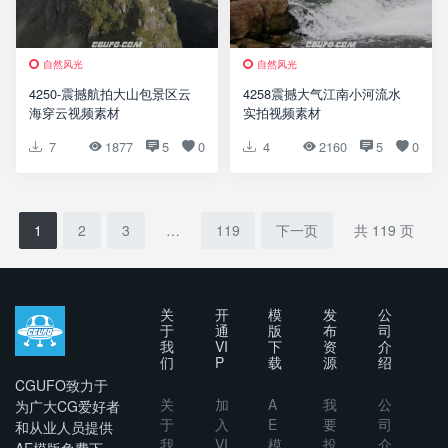
自然风光
自然风光
4250-震撼航拍大山包景区云
4258震撼大气江南小河流水
海穿云视频素材
实拍视频素材
7
1877
5
0
4
2160
5
0
1
2
3
…
119
下一页
共 119 页
关
开
模
发
公
于
通
版
布
司
我
VI
下
资
介
们
P
载
源
绍
CGUFO致力于
关
加
A
我
公
为广大CG爱好者
于
入
E
要
司
和从业人员提供
我
VI
模
投
介