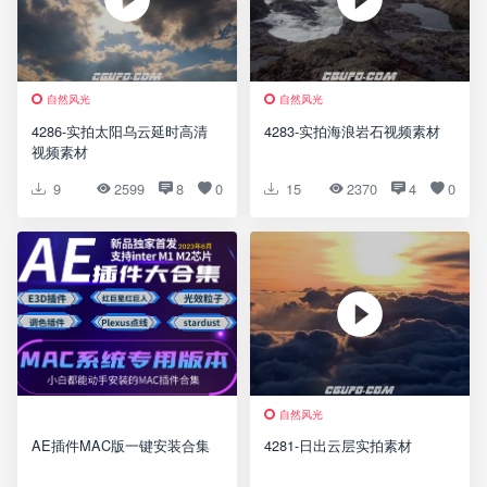
自然风光
自然风光
4286-实拍太阳乌云延时高清
4283-实拍海浪岩石视频素材
视频素材
9
2599
8
0
15
2370
4
0
自然风光
AE插件MAC版一键安装合集
4281-日出云层实拍素材