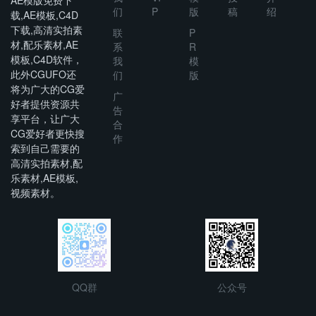
AE模版免费下
们
P
版
稿
绍
载,AE模板,C4D
下载,高清实拍素
联
P
材,配乐素材,AE
系
R
模板,C4D软件，
我
模
此外CGUFO还
们
版
将为广大的CG爱
广
好者提供资源共
告
享平台，让广大
合
CG爱好者更快搜
作
索到自己需要的
高清实拍素材,配
乐素材,AE模板,
视频素材。
QQ群
公众号