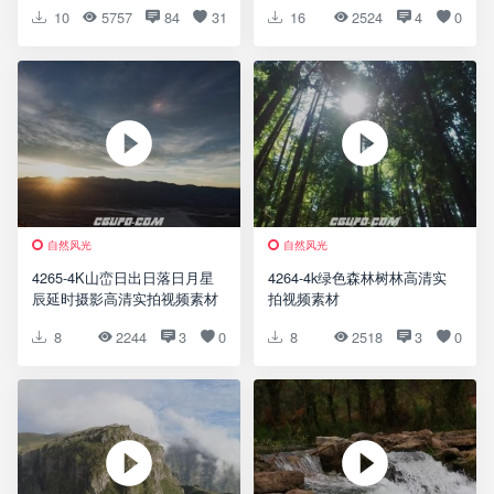
10
5757
84
31
16
2524
4
0
自然风光
自然风光
4265-4K山峦日出日落日月星
4264-4k绿色森林树林高清实
辰延时摄影高清实拍视频素材
拍视频素材
8
2244
3
0
8
2518
3
0