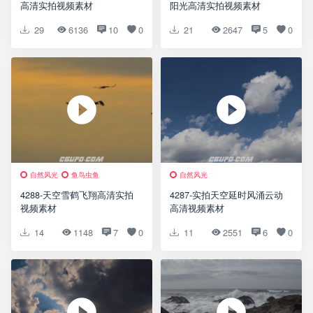
高清实拍视频素材
阳光高清实拍视频素材
29
6136
10
0
21
2647
5
0
自然风光
鱼鸟虫鱼
自然风光
4288-天空雪鹤飞翔高清实拍
4287-实拍天空延时风涌云动
视频素材
高清视频素材
14
1148
7
0
11
2551
6
0