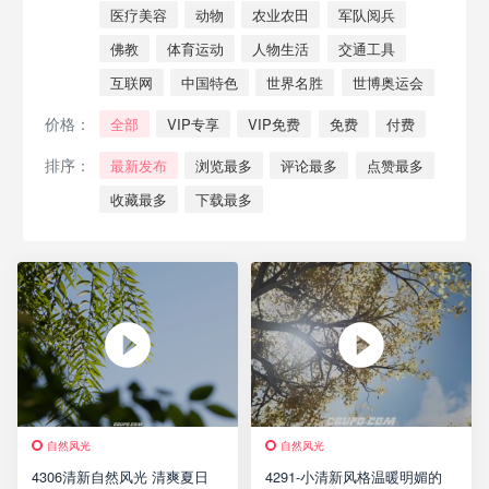
医疗美容
动物
农业农田
军队阅兵
佛教
体育运动
人物生活
交通工具
互联网
中国特色
世界名胜
世博奥运会
价格：
全部
VIP专享
VIP免费
免费
付费
排序：
最新发布
浏览最多
评论最多
点赞最多
收藏最多
下载最多
自然风光
自然风光
4306清新自然风光 清爽夏日
4291-小清新风格温暖明媚的