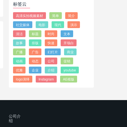
标签云
高清实拍视频素材
简单
简介
社交媒体
电影
现代
演示
清洁
标题
时尚
文本
故事
排版
快速
开场白
广播
广告
幻灯片
商业
动画
动态
公司
促销
优雅
企业
介绍
youtube
logo演绎
Instagram
AE模版
公司介
绍