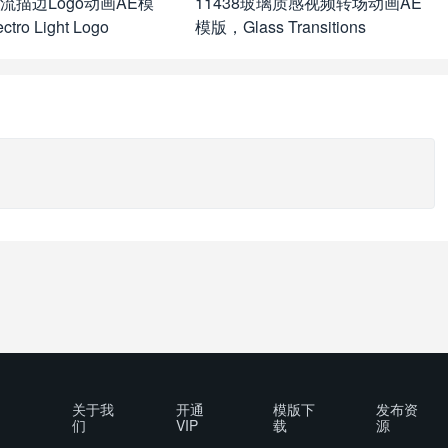
电流描边Logo动画AE模
11438玻璃质感视频转场动画AE
tro Light Logo
模版，Glass Transitions
关于我
开通
模版下
发布资
们
VIP
载
源