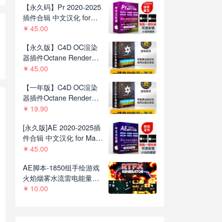
【永久码】Pr 2020-2025
插件合辑 中文汉化 for
Mac苹果系统平面跟踪降
45.00
噪光效抠像调色基本图形
【永久版】C4D OC渲染
红巨人系列等插件一键安
器插件Octane Render
装包
2022.1 R8一键安装版支持
45.00
C4D R21-2023
【一年版】C4D OC渲染
器插件Octane Render
2022.1R8一键安装版支持
19.90
C4D R21-2023
[永久版]AE 2020-2025插
件合辑 中文汉化 for Mac
苹果系统三维模型光效粒
45.00
子调色抠像等插件一键安
AE脚本-1850组手绘游戏
装包
火焰烟雾水流雷电能量MG
动画+通道视频素材
10.00
V2.8.1