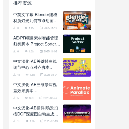
推荐资源
中英文字幕-Blender建模
材质灯光几何节点动画全
面基础入门教程 School of
0
1.2k
2025-11-19
Motion – Blender for 3D
AE/PR项目素材智能管理
Artists
归类脚本 Project Sorter
V1.7.3 + 使用教程
6
1.2k
2025-11-02
中文汉化-AE关键帧曲线
调节中心点对齐脚本
Motion Tools Pro 2025
45
1.8k
2025-08-24
V2.0.11 + 使用教程
中文汉化-AE三维景深视
差效果脚本
AnimateParallax V1.3.0
5
853
2025-08-24
中文汉化-AE插件|场景扫
描DOF深度图自动生成工
具 Depth Scanner 2
15
1.8k
2025-07-13
v1.2.28 Win/Mac + 使用