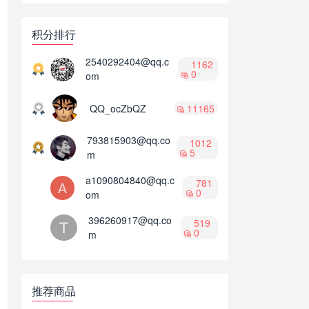
教程
积分排行
2540292404@qq.c
1162
0
om
QQ_ocZbQZ
11165
793815903@qq.co
1012
5
m
a1090804840@qq.c
781
0
om
396260917@qq.co
519
0
m
推荐商品