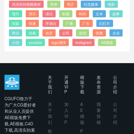
高清实拍视频素材
简单
简介
社交媒体
电影
现代
演示
清洁
标题
时尚
文本
故事
排版
快速
开场白
广播
广告
幻灯片
商业
动画
动态
公司
促销
优雅
企业
介绍
youtube
logo演绎
Instagram
AE模版
关
开
模
发
公
于
通
版
布
司
我
VI
下
资
介
们
P
载
源
绍
CGUFO致力于
关
加
A
我
公
为广大CG爱好者
于
入
E
要
司
和从业人员提供
我
VI
模
投
介
AE模版免费下
们
P
版
稿
绍
载,AE模板,C4D
下载,高清实拍素
联
P