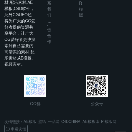
材,配乐素材,AE
系
R
模板,C4D软件，
我
模
此外CGUFO还
们
版
将为广大的CG爱
广
好者提供资源共
告
享平台，让广大
合
CG爱好者更快搜
作
索到自己需要的
高清实拍素材,配
乐素材,AE模板,
视频素材。
QQ群
公众号
AE模版
壁纸
一品网
C4DCHINA
AE模板库
Pr模版网
友情链接：
申请友链